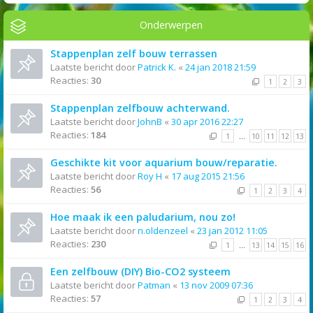
Onderwerpen
Stappenplan zelf bouw terrassen
Laatste bericht door
Patrick K.
«
24 jan 2018 21:59
Reacties:
30
1
2
3
Stappenplan zelfbouw achterwand.
Laatste bericht door
JohnB
«
30 apr 2016 22:27
Reacties:
184
1
…
10
11
12
13
Geschikte kit voor aquarium bouw/reparatie.
Laatste bericht door
Roy H
«
17 aug 2015 21:56
Reacties:
56
1
2
3
4
Hoe maak ik een paludarium, nou zo!
Laatste bericht door
n.oldenzeel
«
23 jan 2012 11:05
Reacties:
230
1
…
13
14
15
16
Een zelfbouw (DIY) Bio-CO2 systeem
Laatste bericht door
Patman
«
13 nov 2009 07:36
Reacties:
57
1
2
3
4