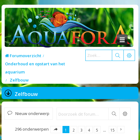
Forumoverzicht
Onderhoud en opstart van het
aquarium
Zelfbouw
Zelfbouw
Nieuw onderwerp
Zoek
296 onderwerpen
1
2
3
4
5
…
15