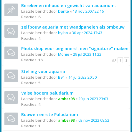
Berekenen inhoud en gewicht van aquarium.
Laatste bericht door
Dante
«
13 nov 2007 22:16
Reacties:
6
zelfbouw aquaria met wandpanelen als ombouw
Laatste bericht door
byibo
«
30 apr 2024 17:43
Reacties:
4
Photoshop voor beginners!: een "signature" maken
Laatste bericht door
Monie
«
29 jul 2023 11:22
Reacties:
18
1
2
Stelling voor aquaria
Laatste bericht door
B94
«
14 jul 2023 20:50
Reacties:
5
Valse bodem paludarium
Laatste bericht door
amber98
«
20 jun 2023 23:03
Reacties:
4
Bouwen eerste Paludarium
Laatste bericht door
amber98
«
03 nov 2022 08:52
Reacties:
1