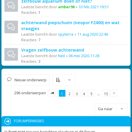
zelfbouw aquarium doen of niet?
Laatste bericht door
amber98
«
10 feb 2021 19:51
Reacties:
1
achterwand piepschuim (neopor F2400) en wat
vraagjes
Laatste bericht door
spyterra
«
11 aug 2020 22:46
Reacties:
7
Vragen zelfbouw achterwand
Laatste bericht door
Neil
«
06 mei 2020 11:28
Reacties:
3
Nieuw onderwerp
296 onderwerpen
1
2
3
4
5
…
15
Ga naar
FORUMPERMISSIES
Je
kunt niet
nieuwe berichten plaatsen in dit forum