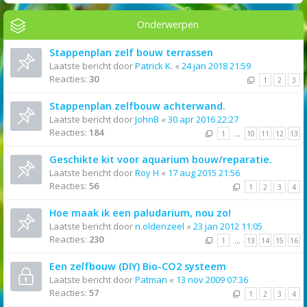
Onderwerpen
Stappenplan zelf bouw terrassen
Laatste bericht door
Patrick K.
«
24 jan 2018 21:59
Reacties:
30
1
2
3
Stappenplan zelfbouw achterwand.
Laatste bericht door
JohnB
«
30 apr 2016 22:27
Reacties:
184
1
…
10
11
12
13
Geschikte kit voor aquarium bouw/reparatie.
Laatste bericht door
Roy H
«
17 aug 2015 21:56
Reacties:
56
1
2
3
4
Hoe maak ik een paludarium, nou zo!
Laatste bericht door
n.oldenzeel
«
23 jan 2012 11:05
Reacties:
230
1
…
13
14
15
16
Een zelfbouw (DIY) Bio-CO2 systeem
Laatste bericht door
Patman
«
13 nov 2009 07:36
Reacties:
57
1
2
3
4