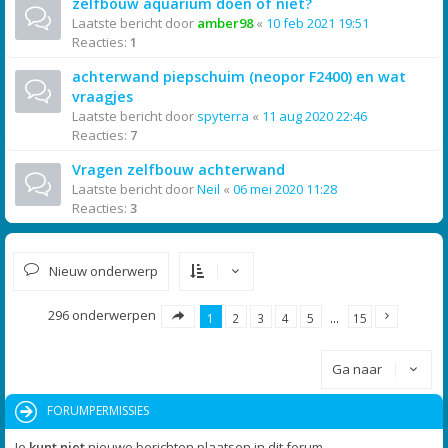
zelfbouw aquarium doen of niet?
Laatste bericht door
amber98
«
10 feb 2021 19:51
Reacties:
1
achterwand piepschuim (neopor F2400) en wat
vraagjes
Laatste bericht door
spyterra
«
11 aug 2020 22:46
Reacties:
7
Vragen zelfbouw achterwand
Laatste bericht door
Neil
«
06 mei 2020 11:28
Reacties:
3
Nieuw onderwerp
296 onderwerpen
1
2
3
4
5
…
15
Ga naar
FORUMPERMISSIES
Je
kunt niet
nieuwe berichten plaatsen in dit forum