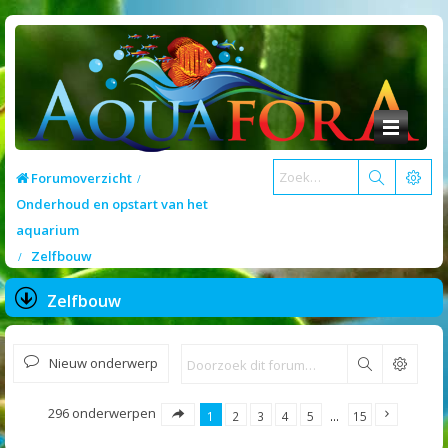
Forumoverzicht
Onderhoud en opstart van het
aquarium
Zelfbouw
Zelfbouw
Nieuw onderwerp
Zoek
296 onderwerpen
1
2
3
4
5
…
15