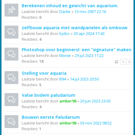
Berekenen inhoud en gewicht van aquarium.
Laatste bericht door
Dante
«
13 nov 2007 22:16
Reacties:
6
zelfbouw aquaria met wandpanelen als ombouw
Laatste bericht door
byibo
«
30 apr 2024 17:43
Reacties:
4
Photoshop voor beginners!: een "signature" maken
Laatste bericht door
Monie
«
29 jul 2023 11:22
Reacties:
18
1
2
Stelling voor aquaria
Laatste bericht door
B94
«
14 jul 2023 20:50
Reacties:
5
Valse bodem paludarium
Laatste bericht door
amber98
«
20 jun 2023 23:03
Reacties:
4
Bouwen eerste Paludarium
Laatste bericht door
amber98
«
03 nov 2022 08:52
Reacties:
1