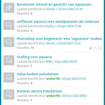
Berekenen inhoud en gewicht van aquarium.
Laatste bericht door
Dante
«
13 nov 2007 22:16
Reacties:
6
zelfbouw aquaria met wandpanelen als ombouw
Laatste bericht door
byibo
«
30 apr 2024 17:43
Reacties:
4
Photoshop voor beginners!: een "signature" maken
Laatste bericht door
Monie
«
29 jul 2023 11:22
Reacties:
18
1
2
Stelling voor aquaria
Laatste bericht door
B94
«
14 jul 2023 20:50
Reacties:
5
Valse bodem paludarium
Laatste bericht door
amber98
«
20 jun 2023 23:03
Reacties:
4
Bouwen eerste Paludarium
Laatste bericht door
amber98
«
03 nov 2022 08:52
Reacties:
1