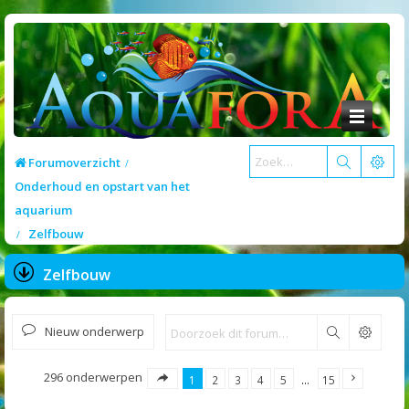
Forumoverzicht
Onderhoud en opstart van het
aquarium
Zelfbouw
Zelfbouw
Nieuw onderwerp
Zoek
296 onderwerpen
1
2
3
4
5
…
15