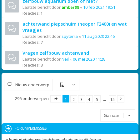
zelfbouw aquarium doen of niet?
Laatste bericht door
amber98
«
10 feb 2021 19:51
Reacties:
1
achterwand piepschuim (neopor F2400) en wat
vraagjes
Laatste bericht door
spyterra
«
11 aug 2020 22:46
Reacties:
7
Vragen zelfbouw achterwand
Laatste bericht door
Neil
«
06 mei 2020 11:28
Reacties:
3
Nieuw onderwerp
296 onderwerpen
1
2
3
4
5
…
15
Ga naar
FORUMPERMISSIES
Je
kunt niet
nieuwe berichten plaatsen in dit forum