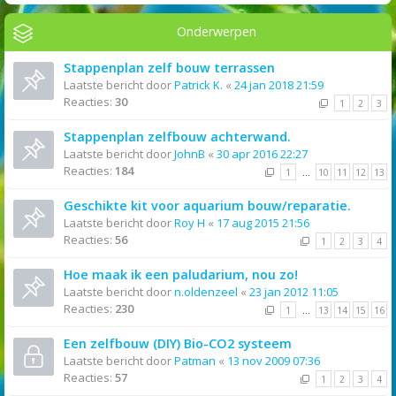
Onderwerpen
Stappenplan zelf bouw terrassen
Laatste bericht door
Patrick K.
«
24 jan 2018 21:59
Reacties:
30
1
2
3
Stappenplan zelfbouw achterwand.
Laatste bericht door
JohnB
«
30 apr 2016 22:27
Reacties:
184
1
…
10
11
12
13
Geschikte kit voor aquarium bouw/reparatie.
Laatste bericht door
Roy H
«
17 aug 2015 21:56
Reacties:
56
1
2
3
4
Hoe maak ik een paludarium, nou zo!
Laatste bericht door
n.oldenzeel
«
23 jan 2012 11:05
Reacties:
230
1
…
13
14
15
16
Een zelfbouw (DIY) Bio-CO2 systeem
Laatste bericht door
Patman
«
13 nov 2009 07:36
Reacties:
57
1
2
3
4