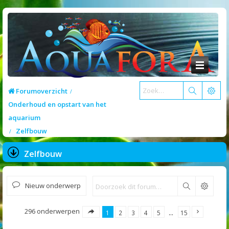
Forumoverzicht
Onderhoud en opstart van het
aquarium
Zelfbouw
Zelfbouw
Nieuw onderwerp
Zoek
296 onderwerpen
1
2
3
4
5
…
15