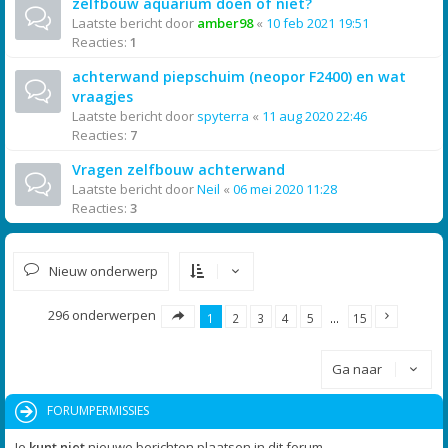
zelfbouw aquarium doen of niet?
Laatste bericht door
amber98
«
10 feb 2021 19:51
Reacties:
1
achterwand piepschuim (neopor F2400) en wat
vraagjes
Laatste bericht door
spyterra
«
11 aug 2020 22:46
Reacties:
7
Vragen zelfbouw achterwand
Laatste bericht door
Neil
«
06 mei 2020 11:28
Reacties:
3
Nieuw onderwerp
296 onderwerpen
1
2
3
4
5
…
15
Ga naar
FORUMPERMISSIES
Je
kunt niet
nieuwe berichten plaatsen in dit forum