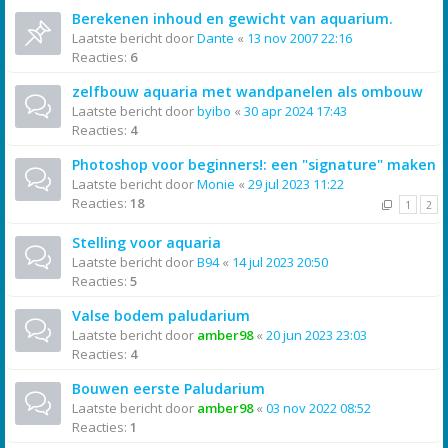
Berekenen inhoud en gewicht van aquarium.
Laatste bericht door
Dante
«
13 nov 2007 22:16
Reacties:
6
zelfbouw aquaria met wandpanelen als ombouw
Laatste bericht door
byibo
«
30 apr 2024 17:43
Reacties:
4
Photoshop voor beginners!: een "signature" maken
Laatste bericht door
Monie
«
29 jul 2023 11:22
Reacties:
18
1
2
Stelling voor aquaria
Laatste bericht door
B94
«
14 jul 2023 20:50
Reacties:
5
Valse bodem paludarium
Laatste bericht door
amber98
«
20 jun 2023 23:03
Reacties:
4
Bouwen eerste Paludarium
Laatste bericht door
amber98
«
03 nov 2022 08:52
Reacties:
1