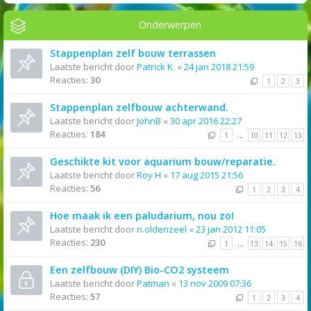
Onderwerpen
Stappenplan zelf bouw terrassen
Laatste bericht door
Patrick K.
«
24 jan 2018 21:59
Reacties:
30
1
2
3
Stappenplan zelfbouw achterwand.
Laatste bericht door
JohnB
«
30 apr 2016 22:27
Reacties:
184
1
…
10
11
12
13
Geschikte kit voor aquarium bouw/reparatie.
Laatste bericht door
Roy H
«
17 aug 2015 21:56
Reacties:
56
1
2
3
4
Hoe maak ik een paludarium, nou zo!
Laatste bericht door
n.oldenzeel
«
23 jan 2012 11:05
Reacties:
230
1
…
13
14
15
16
Een zelfbouw (DIY) Bio-CO2 systeem
Laatste bericht door
Patman
«
13 nov 2009 07:36
Reacties:
57
1
2
3
4