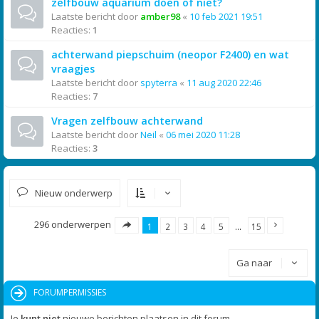
zelfbouw aquarium doen of niet?
Laatste bericht door
amber98
«
10 feb 2021 19:51
Reacties:
1
achterwand piepschuim (neopor F2400) en wat
vraagjes
Laatste bericht door
spyterra
«
11 aug 2020 22:46
Reacties:
7
Vragen zelfbouw achterwand
Laatste bericht door
Neil
«
06 mei 2020 11:28
Reacties:
3
Nieuw onderwerp
296 onderwerpen
1
2
3
4
5
…
15
Ga naar
FORUMPERMISSIES
Je
kunt niet
nieuwe berichten plaatsen in dit forum