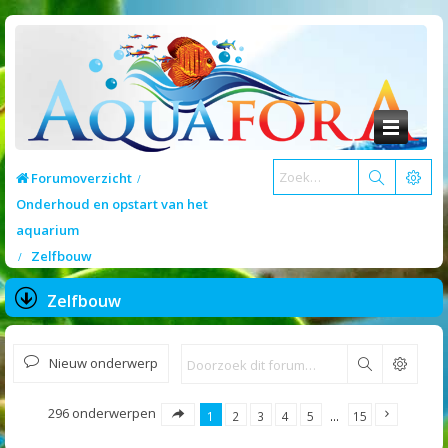
Forumoverzicht
Onderhoud en opstart van het
aquarium
Zelfbouw
Zelfbouw
Nieuw onderwerp
Zoek
296 onderwerpen
1
2
3
4
5
…
15