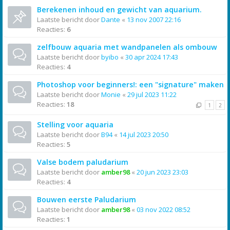
Berekenen inhoud en gewicht van aquarium.
Laatste bericht door
Dante
«
13 nov 2007 22:16
Reacties:
6
zelfbouw aquaria met wandpanelen als ombouw
Laatste bericht door
byibo
«
30 apr 2024 17:43
Reacties:
4
Photoshop voor beginners!: een "signature" maken
Laatste bericht door
Monie
«
29 jul 2023 11:22
Reacties:
18
1
2
Stelling voor aquaria
Laatste bericht door
B94
«
14 jul 2023 20:50
Reacties:
5
Valse bodem paludarium
Laatste bericht door
amber98
«
20 jun 2023 23:03
Reacties:
4
Bouwen eerste Paludarium
Laatste bericht door
amber98
«
03 nov 2022 08:52
Reacties:
1