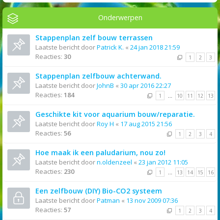
Onderwerpen
Stappenplan zelf bouw terrassen
Laatste bericht door
Patrick K.
«
24 jan 2018 21:59
Reacties:
30
1
2
3
Stappenplan zelfbouw achterwand.
Laatste bericht door
JohnB
«
30 apr 2016 22:27
Reacties:
184
1
…
10
11
12
13
Geschikte kit voor aquarium bouw/reparatie.
Laatste bericht door
Roy H
«
17 aug 2015 21:56
Reacties:
56
1
2
3
4
Hoe maak ik een paludarium, nou zo!
Laatste bericht door
n.oldenzeel
«
23 jan 2012 11:05
Reacties:
230
1
…
13
14
15
16
Een zelfbouw (DIY) Bio-CO2 systeem
Laatste bericht door
Patman
«
13 nov 2009 07:36
Reacties:
57
1
2
3
4