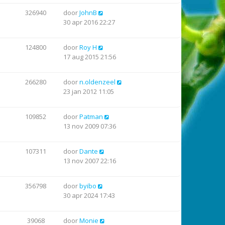
326940
door
JohnB
30 apr 2016 22:27
124800
door
Roy H
17 aug 2015 21:56
266280
door
n.oldenzeel
23 jan 2012 11:05
109852
door
Patman
13 nov 2009 07:36
107311
door
Dante
13 nov 2007 22:16
356798
door
byibo
30 apr 2024 17:43
39068
door
Monie