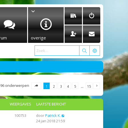
rum
overige
296 onderwerpen
1
2
3
4
5
…
15
WEERGAVES
LAATSTE BERICHT
100753
door
Patrick K.
24 jan 2018 21:59