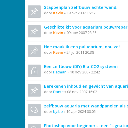
Stappenplan zelfbouw achterwand.
door
Kevin
»
19 okt 2007 16:57
Geschikte kit voor aquarium bouw/repar
door
Kevin
»
09 nov 2007 23:35
Hoe maak ik een paludarium, nou zo!
door
Kevin
»
24 jul 2011 20:38
Een zelfbouw (DIY) Bio-CO2 systeem
door
Patman
»
10 nov 2007 22:42
Berekenen inhoud en gewicht van aquar
door
Dante
»
08 nov 2007 16:02
zelfbouw aquaria met wandpanelen als
door
byibo
»
10 apr 2024 00:05
Photoshop voor beginners!: een "signat