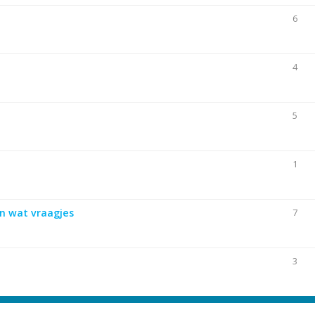
6
4
5
1
n wat vraagjes
7
3