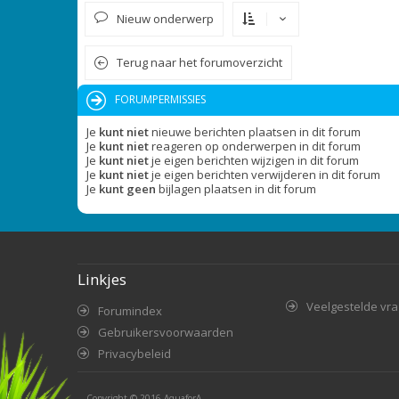
Nieuw onderwerp
Terug naar het forumoverzicht
FORUMPERMISSIES
Je
kunt niet
nieuwe berichten plaatsen in dit forum
Je
kunt niet
reageren op onderwerpen in dit forum
Je
kunt niet
je eigen berichten wijzigen in dit forum
Je
kunt niet
je eigen berichten verwijderen in dit forum
Je
kunt geen
bijlagen plaatsen in dit forum
Linkjes
Veelgestelde vr
Forumindex
Gebruikersvoorwaarden
Privacybeleid
Copyright © 2016
AquaforA