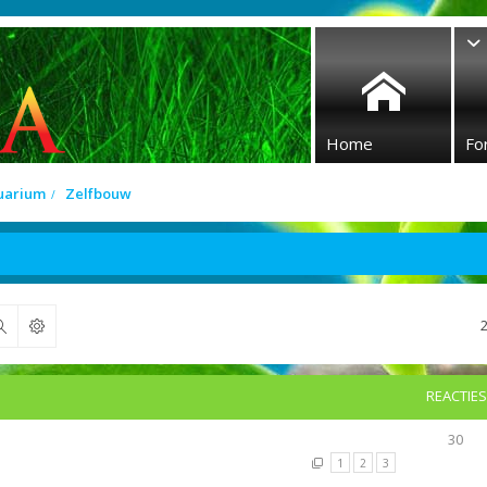
Home
Fo
quarium
Zelfbouw
Zoek
REACTIES
30
1
2
3