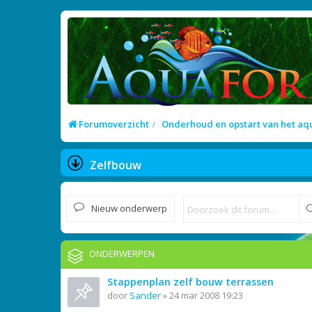
Forumoverzicht
Onderhoud en opstart van het a
Zelfbouw
Nieuw onderwerp
ONDERWERPEN
Stappenplan zelf bouw terrassen
door
Sander
»
24 mar 2008 19:23