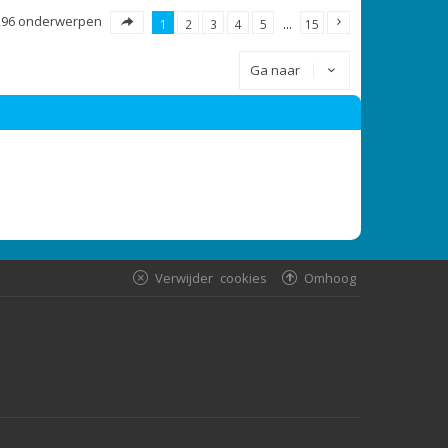
296 onderwerpen
1
2
3
4
5
…
15
Ga naar
Verwijder cookies
Omhoog