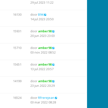
29 jul 2023 11:22
16130
door
B94
14 jul 2023 20:50
15931
door
amber98
20 jun 2023 23:03
15710
door
amber98
03 nov 2022 08:52
15651
door
amber98
13 jul 2022 20:57
14199
door
amber98
23 jun 2022 20:29
16524
door
RFrerejean
03 mar 2022 08:28