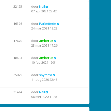
22125
door
Neil
07 apr 2021 22:42
16376
door
Parketterie
24 mar 2021 19:23
17670
door
amber98
23 mar 2021 17:26
18403
door
amber98
10 feb 2021 19:51
25079
door
spyterra
11 aug 2020 22:46
21414
door
Neil
06 mei 2020 11:28