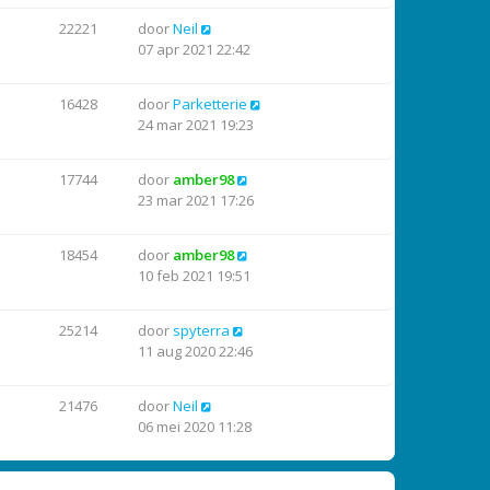
22221
door
Neil
07 apr 2021 22:42
16428
door
Parketterie
24 mar 2021 19:23
17744
door
amber98
23 mar 2021 17:26
18454
door
amber98
10 feb 2021 19:51
25214
door
spyterra
11 aug 2020 22:46
21476
door
Neil
06 mei 2020 11:28