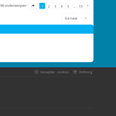
296 onderwerpen
1
2
3
4
5
…
15
Ga naar
Verwijder cookies
Omhoog