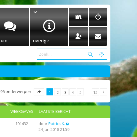
rum
overige
296 onderwerpen
1
2
3
4
5
…
15
WEERGAVES
LAATSTE BERICHT
101432
door
Patrick K.
24 jan 2018 21:59