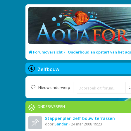
Forumoverzicht
Onderhoud en opstart van het a
Zelfbouw
Nieuw onderwerp
ONDERWERPEN
Stappenplan zelf bouw terrassen
door
Sander
»
24 mar 2008 19:23