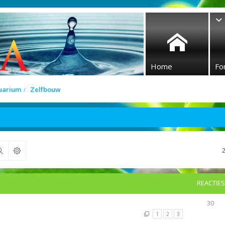
Home
Fo
quarium
Zelfbouw
Zoek
REACTIES
30
1
2
3