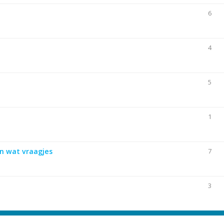
6
4
5
1
n wat vraagjes
7
3