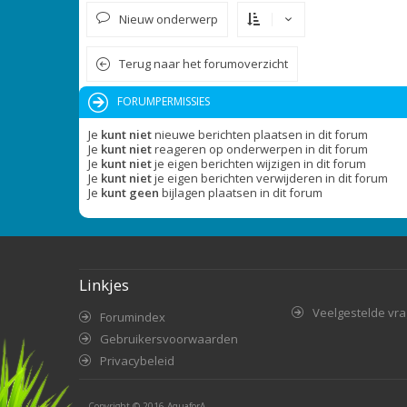
Nieuw onderwerp
Terug naar het forumoverzicht
FORUMPERMISSIES
Je
kunt niet
nieuwe berichten plaatsen in dit forum
Je
kunt niet
reageren op onderwerpen in dit forum
Je
kunt niet
je eigen berichten wijzigen in dit forum
Je
kunt niet
je eigen berichten verwijderen in dit forum
Je
kunt geen
bijlagen plaatsen in dit forum
Linkjes
Veelgestelde vr
Forumindex
Gebruikersvoorwaarden
Privacybeleid
Copyright © 2016
AquaforA