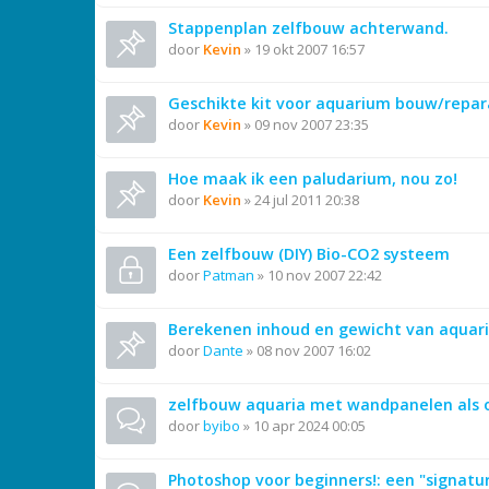
Stappenplan zelfbouw achterwand.
door
Kevin
»
19 okt 2007 16:57
Geschikte kit voor aquarium bouw/repar
door
Kevin
»
09 nov 2007 23:35
Hoe maak ik een paludarium, nou zo!
door
Kevin
»
24 jul 2011 20:38
Een zelfbouw (DIY) Bio-CO2 systeem
door
Patman
»
10 nov 2007 22:42
Berekenen inhoud en gewicht van aquar
door
Dante
»
08 nov 2007 16:02
zelfbouw aquaria met wandpanelen als
door
byibo
»
10 apr 2024 00:05
Photoshop voor beginners!: een "signat