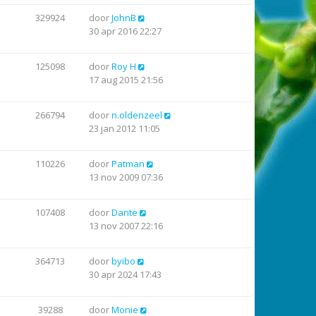
329924
door
JohnB
30 apr 2016 22:27
125098
door
Roy H
17 aug 2015 21:56
266794
door
n.oldenzeel
23 jan 2012 11:05
110226
door
Patman
13 nov 2009 07:36
107408
door
Dante
13 nov 2007 22:16
364713
door
byibo
30 apr 2024 17:43
39288
door
Monie