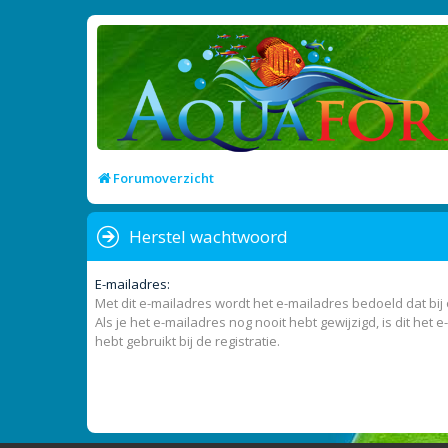
Forumoverzicht
Herstel wachtwoord
E-mailadres:
Met dit e-mailadres wordt het e-mailadres bedoeld dat bij
Als je het e-mailadres nog nooit hebt gewijzigd, is dit het e
hebt gebruikt bij de registratie.