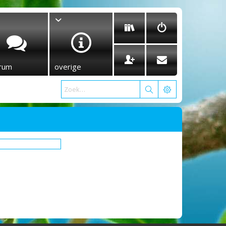
rum
overige