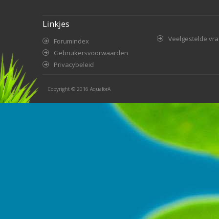
Linkjes
Veelgestelde vr
Forumindex
Gebruikersvoorwaarden
Privacybeleid
Copyright © 2016
AquaforA