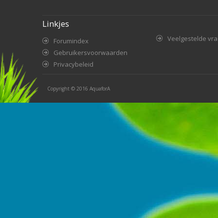
Linkjes
Veelgestelde vr
Forumindex
Gebruikersvoorwaarden
Privacybeleid
Copyright © 2016
AquaforA