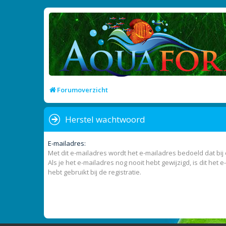
Forumoverzicht
Herstel wachtwoord
E-mailadres:
Met dit e-mailadres wordt het e-mailadres bedoeld dat bij
Als je het e-mailadres nog nooit hebt gewijzigd, is dit het e
hebt gebruikt bij de registratie.