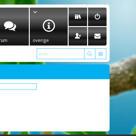
rum
overige