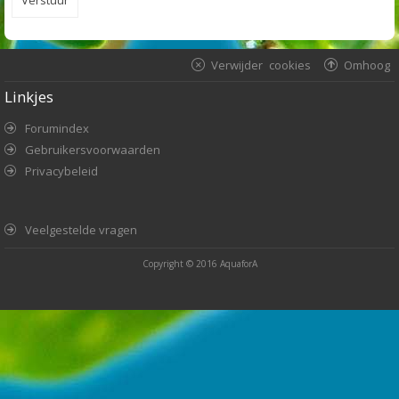
Verwijder cookies
Omhoog
Linkjes
Forumindex
Gebruikersvoorwaarden
Privacybeleid
Veelgestelde vragen
Copyright © 2016
AquaforA