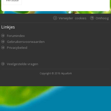
Verwijder cookies
Omhoog
Linkjes
Forumindex
Gebruikersvoorwaarden
Privacybeleid
Veelgestelde vragen
Copyright © 2016
AquaforA