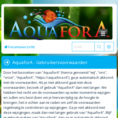
Forumoverzicht
AquaforA - Gebruikersvoorwaarden
Door het bezoeken van “AquaforA” (hierna genoemd “wij”, “ons”,
“onze”, “AquaforA”, “https://aquafora.nl”), ga je automatisch akkoord
met de voorwaarden. Als je niet akkoord gaat met deze
voorwaarden, bezoek of gebruik “AquaforA” dan niet langer. We
hebben het recht om de voorwaarden op ieder moment te wijzigen
en zullen ons best doen om je hiervan tijdig op de hoogte te
brengen, het is echter aan te raden om zelf de voorwaarden
regelmatig te controleren op wijzigingen. Ga je niet akkoord met
deze wijzigingen, maak dan niet langer gebruik van “AquaforA”. Blijf
je gebruik maken van “AquaforA”, dan ga je automatisch akkoord