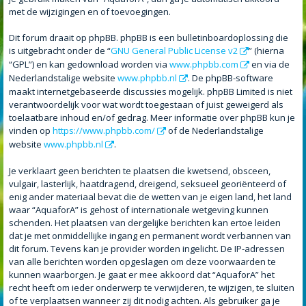
met de wijzigingen en of toevoegingen.
Dit forum draait op phpBB. phpBB is een bulletinboardoplossing die
is uitgebracht onder de “
GNU General Public License v2
” (hierna
“GPL”) en kan gedownload worden via
www.phpbb.com
en via de
Nederlandstalige website
www.phpbb.nl
. De phpBB-software
maakt internetgebaseerde discussies mogelijk. phpBB Limited is niet
verantwoordelijk voor wat wordt toegestaan of juist geweigerd als
toelaatbare inhoud en/of gedrag. Meer informatie over phpBB kun je
vinden op
https://www.phpbb.com/
of de Nederlandstalige
website
www.phpbb.nl
.
Je verklaart geen berichten te plaatsen die kwetsend, obsceen,
vulgair, lasterlijk, haatdragend, dreigend, seksueel georiënteerd of
enig ander materiaal bevat die de wetten van je eigen land, het land
waar “AquaforA” is gehost of internationale wetgeving kunnen
schenden. Het plaatsen van dergelijke berichten kan ertoe leiden
dat je met onmiddellijke ingang en permanent wordt verbannen van
dit forum. Tevens kan je provider worden ingelicht. De IP-adressen
van alle berichten worden opgeslagen om deze voorwaarden te
kunnen waarborgen. Je gaat er mee akkoord dat “AquaforA” het
recht heeft om ieder onderwerp te verwijderen, te wijzigen, te sluiten
of te verplaatsen wanneer zij dit nodig achten. Als gebruiker ga je