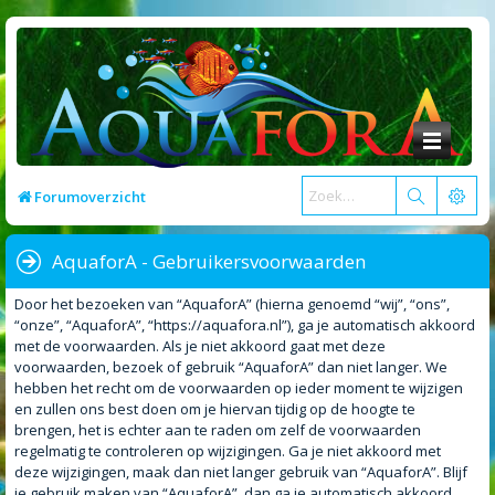
Forumoverzicht
AquaforA - Gebruikersvoorwaarden
Door het bezoeken van “AquaforA” (hierna genoemd “wij”, “ons”,
“onze”, “AquaforA”, “https://aquafora.nl”), ga je automatisch akkoord
met de voorwaarden. Als je niet akkoord gaat met deze
voorwaarden, bezoek of gebruik “AquaforA” dan niet langer. We
hebben het recht om de voorwaarden op ieder moment te wijzigen
en zullen ons best doen om je hiervan tijdig op de hoogte te
brengen, het is echter aan te raden om zelf de voorwaarden
regelmatig te controleren op wijzigingen. Ga je niet akkoord met
deze wijzigingen, maak dan niet langer gebruik van “AquaforA”. Blijf
je gebruik maken van “AquaforA”, dan ga je automatisch akkoord