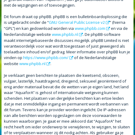
met de wijzigingen en of toevoegingen.
Dit forum draait op phpBB. phpBB is een bulletinboardoplossing die
is uitgebracht onder de “
GNU General Public License v2
” (hierna
“GPL”) en kan gedownload worden via
www.phpbb.com
en via de
Nederlandstalige website
www.phpbb.nl
. De phpBB-software
maakt internetgebaseerde discussies mogelijk. phpBB Limited is niet
verantwoordelijk voor wat wordt toegestaan of juist geweigerd als
toelaatbare inhoud en/of gedrag. Meer informatie over phpBB kun je
vinden op
https://www.phpbb.com/
of de Nederlandstalige
website
www.phpbb.nl
.
Je verklaart geen berichten te plaatsen die kwetsend, obsceen,
vulgair, lasterlijk, haatdragend, dreigend, seksueel georiënteerd of
enig ander materiaal bevat die de wetten van je eigen land, het land
waar “AquaforA” is gehost of internationale wetgeving kunnen
schenden. Het plaatsen van dergelijke berichten kan ertoe leiden
dat je met onmiddellijke ingang en permanent wordt verbannen van
dit forum. Tevens kan je provider worden ingelicht. De IP-adressen
van alle berichten worden opgeslagen om deze voorwaarden te
kunnen waarborgen. Je gaat er mee akkoord dat “AquaforA” het
recht heeft om ieder onderwerp te verwijderen, te wijzigen, te sluiten
of te verplaatsen wanneer zij dit nodig achten. Als gebruiker ga je