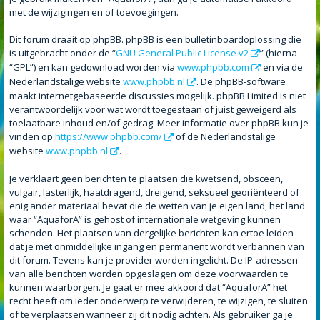
met de wijzigingen en of toevoegingen.
Dit forum draait op phpBB. phpBB is een bulletinboardoplossing die
is uitgebracht onder de “
GNU General Public License v2
” (hierna
“GPL”) en kan gedownload worden via
www.phpbb.com
en via de
Nederlandstalige website
www.phpbb.nl
. De phpBB-software
maakt internetgebaseerde discussies mogelijk. phpBB Limited is niet
verantwoordelijk voor wat wordt toegestaan of juist geweigerd als
toelaatbare inhoud en/of gedrag. Meer informatie over phpBB kun je
vinden op
https://www.phpbb.com/
of de Nederlandstalige
website
www.phpbb.nl
.
Je verklaart geen berichten te plaatsen die kwetsend, obsceen,
vulgair, lasterlijk, haatdragend, dreigend, seksueel georiënteerd of
enig ander materiaal bevat die de wetten van je eigen land, het land
waar “AquaforA” is gehost of internationale wetgeving kunnen
schenden. Het plaatsen van dergelijke berichten kan ertoe leiden
dat je met onmiddellijke ingang en permanent wordt verbannen van
dit forum. Tevens kan je provider worden ingelicht. De IP-adressen
van alle berichten worden opgeslagen om deze voorwaarden te
kunnen waarborgen. Je gaat er mee akkoord dat “AquaforA” het
recht heeft om ieder onderwerp te verwijderen, te wijzigen, te sluiten
of te verplaatsen wanneer zij dit nodig achten. Als gebruiker ga je