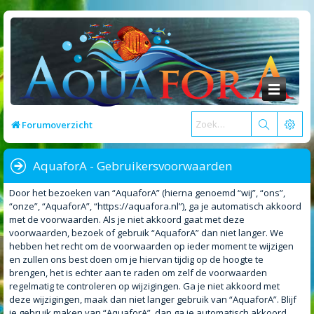
Forumoverzicht
AquaforA - Gebruikersvoorwaarden
Door het bezoeken van “AquaforA” (hierna genoemd “wij”, “ons”,
“onze”, “AquaforA”, “https://aquafora.nl”), ga je automatisch akkoord
met de voorwaarden. Als je niet akkoord gaat met deze
voorwaarden, bezoek of gebruik “AquaforA” dan niet langer. We
hebben het recht om de voorwaarden op ieder moment te wijzigen
en zullen ons best doen om je hiervan tijdig op de hoogte te
brengen, het is echter aan te raden om zelf de voorwaarden
regelmatig te controleren op wijzigingen. Ga je niet akkoord met
deze wijzigingen, maak dan niet langer gebruik van “AquaforA”. Blijf
je gebruik maken van “AquaforA”, dan ga je automatisch akkoord