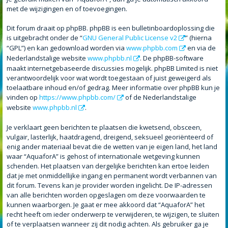
met de wijzigingen en of toevoegingen.
Dit forum draait op phpBB. phpBB is een bulletinboardoplossing die
is uitgebracht onder de “
GNU General Public License v2
” (hierna
“GPL”) en kan gedownload worden via
www.phpbb.com
en via de
Nederlandstalige website
www.phpbb.nl
. De phpBB-software
maakt internetgebaseerde discussies mogelijk. phpBB Limited is niet
verantwoordelijk voor wat wordt toegestaan of juist geweigerd als
toelaatbare inhoud en/of gedrag. Meer informatie over phpBB kun je
vinden op
https://www.phpbb.com/
of de Nederlandstalige
website
www.phpbb.nl
.
Je verklaart geen berichten te plaatsen die kwetsend, obsceen,
vulgair, lasterlijk, haatdragend, dreigend, seksueel georiënteerd of
enig ander materiaal bevat die de wetten van je eigen land, het land
waar “AquaforA” is gehost of internationale wetgeving kunnen
schenden. Het plaatsen van dergelijke berichten kan ertoe leiden
dat je met onmiddellijke ingang en permanent wordt verbannen van
dit forum. Tevens kan je provider worden ingelicht. De IP-adressen
van alle berichten worden opgeslagen om deze voorwaarden te
kunnen waarborgen. Je gaat er mee akkoord dat “AquaforA” het
recht heeft om ieder onderwerp te verwijderen, te wijzigen, te sluiten
of te verplaatsen wanneer zij dit nodig achten. Als gebruiker ga je