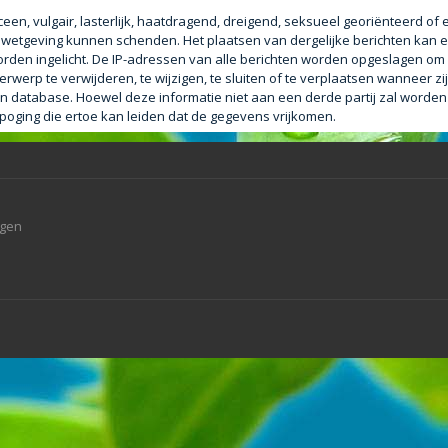
een, vulgair, lasterlijk, haatdragend, dreigend, seksueel georiënteerd of
le wetgeving kunnen schenden. Het plaatsen van dergelijke berichten kan e
orden ingelicht. De IP-adressen van alle berichten worden opgeslagen o
erp te verwijderen, te wijzigen, te sluiten of te verplaatsen wanneer zij
 een database. Hoewel deze informatie niet aan een derde partij zal worde
ging die ertoe kan leiden dat de gegevens vrijkomen.
agen