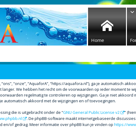
Home
Fo
ons”, “onze”, “AquaforA”, “https://aquafora.nl”), ga je automatisch akko
 langer. We hebben het recht om de voorwaarden op ieder moment te wijzi
voorwaarden regelmatig te controleren op wijzigingen. Ga je niet akkoord 
 je automatisch akkoord met de wijzigingen en of toevoegingen.
ssing die is uitgebracht onder de “
GNU General Public License v2
” (hi
w.phpbb.nl
. De phpBB-software maakt internetgebaseerde discussies m
ud en/of gedrag. Meer informatie over phpBB kun je vinden op
https://ww