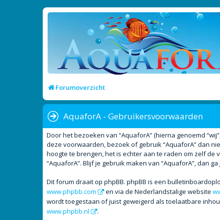
Forumoverzicht
AquaforA - Gebruikersvoorwaarden
Door het bezoeken van “AquaforA” (hierna genoemd “wij”, “
deze voorwaarden, bezoek of gebruik “AquaforA” dan niet
hoogte te brengen, het is echter aan te raden om zelf de 
“AquaforA”. Blijf je gebruik maken van “AquaforA”, dan ga
Dit forum draait op phpBB. phpBB is een bulletinboardoplo
www.phpbb.com
en via de Nederlandstalige website
ww
wordt toegestaan of juist geweigerd als toelaatbare inho
www.phpbb.nl
.