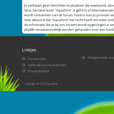
Je verklaart geen berichten te plaatsen die kwetsend, obsc
land, het land waar “AquaforA” is gehost of internationa
wordt verbannen van dit forum. Tevens kan je provider w
mee akkoord dat “AquaforA” het recht heeft om ieder onderw
de informatie die je bij ons invoert wordt opgeslagen in
phpBB verantwoordelijk worden gehouden voor een hackpo
Linkjes
Veelgestelde vr
Forumindex
Gebruikersvoorwaarden
Privacybeleid
Copyright © 2016
AquaforA