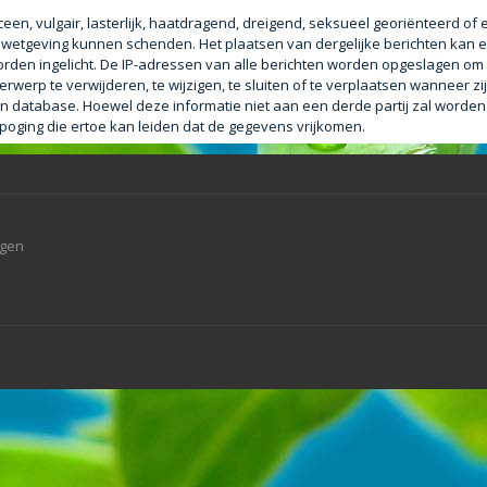
een, vulgair, lasterlijk, haatdragend, dreigend, seksueel georiënteerd of
le wetgeving kunnen schenden. Het plaatsen van dergelijke berichten kan e
orden ingelicht. De IP-adressen van alle berichten worden opgeslagen o
erp te verwijderen, te wijzigen, te sluiten of te verplaatsen wanneer zij
 een database. Hoewel deze informatie niet aan een derde partij zal worde
ging die ertoe kan leiden dat de gegevens vrijkomen.
agen