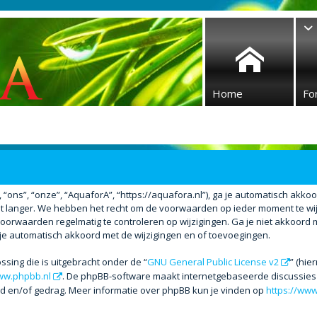
Home
Fo
ons”, “onze”, “AquaforA”, “https://aquafora.nl”), ga je automatisch akko
 langer. We hebben het recht om de voorwaarden op ieder moment te wijzi
voorwaarden regelmatig te controleren op wijzigingen. Ga je niet akkoord 
 je automatisch akkoord met de wijzigingen en of toevoegingen.
ssing die is uitgebracht onder de “
GNU General Public License v2
” (hi
w.phpbb.nl
. De phpBB-software maakt internetgebaseerde discussies m
ud en/of gedrag. Meer informatie over phpBB kun je vinden op
https://ww