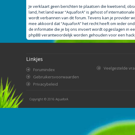
Je verklaart geen berichten te plaatsen die kwetsend, obsc
land, het land waar “AquaforA” is gehost of internationa
wordt verbannen van dit forum. Tevens kan je provider w
mee akkoord dat “AquaforA” het recht heeft om ieder onderw
de informatie die je bij ons invoert wordt opgeslagen in
phpBB verantwoordelijk worden gehouden voor een hackpo
Linkjes
Veelgestelde vr
Forumindex
Gebruikersvoorwaarden
Privacybeleid
Copyright © 2016
AquaforA