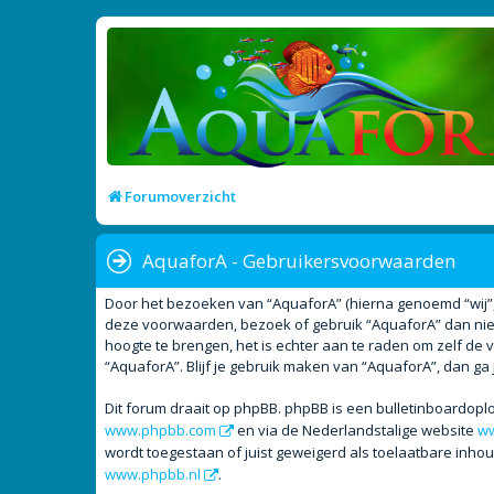
Forumoverzicht
AquaforA - Gebruikersvoorwaarden
Door het bezoeken van “AquaforA” (hierna genoemd “wij”, “
deze voorwaarden, bezoek of gebruik “AquaforA” dan niet
hoogte te brengen, het is echter aan te raden om zelf de 
“AquaforA”. Blijf je gebruik maken van “AquaforA”, dan ga
Dit forum draait op phpBB. phpBB is een bulletinboardoplo
www.phpbb.com
en via de Nederlandstalige website
ww
wordt toegestaan of juist geweigerd als toelaatbare inho
www.phpbb.nl
.