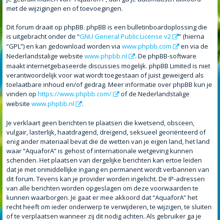
met de wijzigingen en of toevoegingen.
Dit forum draait op phpBB. phpBB is een bulletinboardoplossing die
is uitgebracht onder de “
GNU General Public License v2
” (hierna
“GPL”) en kan gedownload worden via
www.phpbb.com
en via de
Nederlandstalige website
www.phpbb.nl
. De phpBB-software
maakt internetgebaseerde discussies mogelijk. phpBB Limited is niet
verantwoordelijk voor wat wordt toegestaan of juist geweigerd als
toelaatbare inhoud en/of gedrag. Meer informatie over phpBB kun je
vinden op
https://www.phpbb.com/
of de Nederlandstalige
website
www.phpbb.nl
.
Je verklaart geen berichten te plaatsen die kwetsend, obsceen,
vulgair, lasterlijk, haatdragend, dreigend, seksueel georiënteerd of
enig ander materiaal bevat die de wetten van je eigen land, het land
waar “AquaforA” is gehost of internationale wetgeving kunnen
schenden. Het plaatsen van dergelijke berichten kan ertoe leiden
dat je met onmiddellijke ingang en permanent wordt verbannen van
dit forum. Tevens kan je provider worden ingelicht. De IP-adressen
van alle berichten worden opgeslagen om deze voorwaarden te
kunnen waarborgen. Je gaat er mee akkoord dat “AquaforA” het
recht heeft om ieder onderwerp te verwijderen, te wijzigen, te sluiten
of te verplaatsen wanneer zij dit nodig achten. Als gebruiker ga je