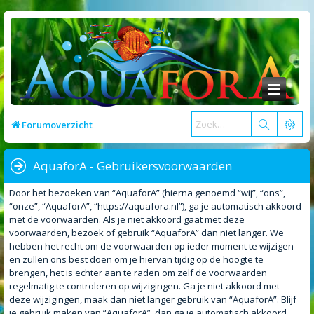
Forumoverzicht
AquaforA - Gebruikersvoorwaarden
Door het bezoeken van “AquaforA” (hierna genoemd “wij”, “ons”,
“onze”, “AquaforA”, “https://aquafora.nl”), ga je automatisch akkoord
met de voorwaarden. Als je niet akkoord gaat met deze
voorwaarden, bezoek of gebruik “AquaforA” dan niet langer. We
hebben het recht om de voorwaarden op ieder moment te wijzigen
en zullen ons best doen om je hiervan tijdig op de hoogte te
brengen, het is echter aan te raden om zelf de voorwaarden
regelmatig te controleren op wijzigingen. Ga je niet akkoord met
deze wijzigingen, maak dan niet langer gebruik van “AquaforA”. Blijf
je gebruik maken van “AquaforA”, dan ga je automatisch akkoord