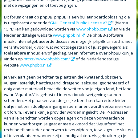
met de wijzigingen en of toevoegingen.
Dit forum draait op phpBB. phpBB is een bulletinboardoplossing die
is uitgebracht onder de “
GNU General Public License v2
” (hierna
“GPL”) en kan gedownload worden via
www.phpbb.com
en via de
Nederlandstalige website
www.phpbb.nl
. De phpBB-software
maakt internetgebaseerde discussies mogelijk. phpBB Limited is niet
verantwoordelijk voor wat wordt toegestaan of juist geweigerd als
toelaatbare inhoud en/of gedrag. Meer informatie over phpBB kun je
vinden op
https://www.phpbb.com/
of de Nederlandstalige
website
www.phpbb.nl
.
Je verklaart geen berichten te plaatsen die kwetsend, obsceen,
vulgair, lasterlijk, haatdragend, dreigend, seksueel georiënteerd of
enig ander materiaal bevat die de wetten van je eigen land, het land
waar “AquaforA” is gehost of internationale wetgeving kunnen
schenden. Het plaatsen van dergelijke berichten kan ertoe leiden
dat je met onmiddellijke ingang en permanent wordt verbannen van
dit forum. Tevens kan je provider worden ingelicht. De IP-adressen
van alle berichten worden opgeslagen om deze voorwaarden te
kunnen waarborgen. Je gaat er mee akkoord dat “AquaforA” het
recht heeft om ieder onderwerp te verwijderen, te wijzigen, te sluiten
of te verplaatsen wanneer zij dit nodig achten. Als gebruiker ga je