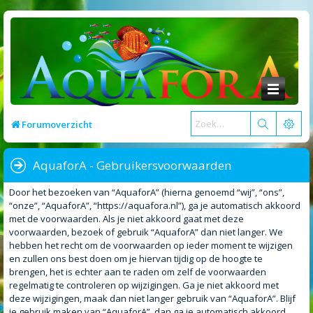
Forumoverzicht
AquaforA - Gebruikersvoorwaarden
Door het bezoeken van “AquaforA” (hierna genoemd “wij”, “ons”,
“onze”, “AquaforA”, “https://aquafora.nl”), ga je automatisch akkoord
met de voorwaarden. Als je niet akkoord gaat met deze
voorwaarden, bezoek of gebruik “AquaforA” dan niet langer. We
hebben het recht om de voorwaarden op ieder moment te wijzigen
en zullen ons best doen om je hiervan tijdig op de hoogte te
brengen, het is echter aan te raden om zelf de voorwaarden
regelmatig te controleren op wijzigingen. Ga je niet akkoord met
deze wijzigingen, maak dan niet langer gebruik van “AquaforA”. Blijf
je gebruik maken van “AquaforA”, dan ga je automatisch akkoord