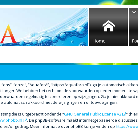
Home
Fo
ons”, “onze”, “AquaforA”, “https://aquafora.nl”), ga je automatisch akko
 langer. We hebben het recht om de voorwaarden op ieder moment te wijzi
voorwaarden regelmatig te controleren op wijzigingen. Ga je niet akkoord 
 je automatisch akkoord met de wijzigingen en of toevoegingen.
ssing die is uitgebracht onder de “
GNU General Public License v2
” (hi
w.phpbb.nl
. De phpBB-software maakt internetgebaseerde discussies m
ud en/of gedrag. Meer informatie over phpBB kun je vinden op
https://ww