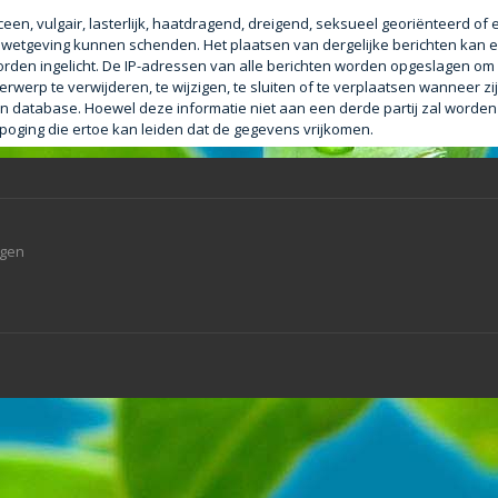
een, vulgair, lasterlijk, haatdragend, dreigend, seksueel georiënteerd of
le wetgeving kunnen schenden. Het plaatsen van dergelijke berichten kan e
orden ingelicht. De IP-adressen van alle berichten worden opgeslagen o
erp te verwijderen, te wijzigen, te sluiten of te verplaatsen wanneer zij
 een database. Hoewel deze informatie niet aan een derde partij zal worde
ging die ertoe kan leiden dat de gegevens vrijkomen.
agen