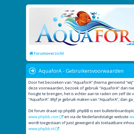
Forumoverzicht
AquaforA - Gebruikersvoorwaarden
Door het bezoeken van “AquaforA” (hierna genoemd “wij”, “
deze voorwaarden, bezoek of gebruik “AquaforA” dan niet
hoogte te brengen, het is echter aan te raden om zelf de 
“AquaforA”. Blijf je gebruik maken van “AquaforA”, dan ga
Dit forum draait op phpBB. phpBB is een bulletinboardoplo
www.phpbb.com
en via de Nederlandstalige website
ww
wordt toegestaan of juist geweigerd als toelaatbare inho
www.phpbb.nl
.