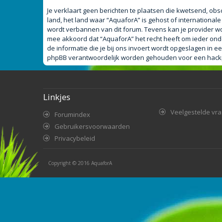
Je verklaart geen berichten te plaatsen die kwetsend, obsc
land, het land waar “AquaforA” is gehost of internationa
wordt verbannen van dit forum. Tevens kan je provider w
mee akkoord dat “AquaforA” het recht heeft om ieder onderw
de informatie die je bij ons invoert wordt opgeslagen in
phpBB verantwoordelijk worden gehouden voor een hackpo
Linkjes
Veelgestelde vr
Forumindex
Gebruikersvoorwaarden
Privacybeleid
Copyright © 2016
AquaforA