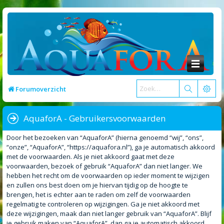
Forumoverzicht
AquaforA - Gebruikersvoorwaarden
Door het bezoeken van “AquaforA” (hierna genoemd “wij”, “ons”,
“onze”, “AquaforA”, “https://aquafora.nl”), ga je automatisch akkoord
met de voorwaarden. Als je niet akkoord gaat met deze
voorwaarden, bezoek of gebruik “AquaforA” dan niet langer. We
hebben het recht om de voorwaarden op ieder moment te wijzigen
en zullen ons best doen om je hiervan tijdig op de hoogte te
brengen, het is echter aan te raden om zelf de voorwaarden
regelmatig te controleren op wijzigingen. Ga je niet akkoord met
deze wijzigingen, maak dan niet langer gebruik van “AquaforA”. Blijf
je gebruik maken van “AquaforA”, dan ga je automatisch akkoord