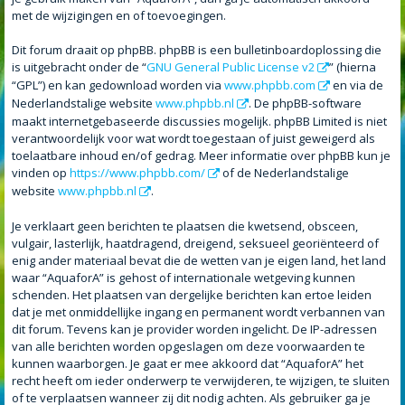
met de wijzigingen en of toevoegingen.
Dit forum draait op phpBB. phpBB is een bulletinboardoplossing die
is uitgebracht onder de “
GNU General Public License v2
” (hierna
“GPL”) en kan gedownload worden via
www.phpbb.com
en via de
Nederlandstalige website
www.phpbb.nl
. De phpBB-software
maakt internetgebaseerde discussies mogelijk. phpBB Limited is niet
verantwoordelijk voor wat wordt toegestaan of juist geweigerd als
toelaatbare inhoud en/of gedrag. Meer informatie over phpBB kun je
vinden op
https://www.phpbb.com/
of de Nederlandstalige
website
www.phpbb.nl
.
Je verklaart geen berichten te plaatsen die kwetsend, obsceen,
vulgair, lasterlijk, haatdragend, dreigend, seksueel georiënteerd of
enig ander materiaal bevat die de wetten van je eigen land, het land
waar “AquaforA” is gehost of internationale wetgeving kunnen
schenden. Het plaatsen van dergelijke berichten kan ertoe leiden
dat je met onmiddellijke ingang en permanent wordt verbannen van
dit forum. Tevens kan je provider worden ingelicht. De IP-adressen
van alle berichten worden opgeslagen om deze voorwaarden te
kunnen waarborgen. Je gaat er mee akkoord dat “AquaforA” het
recht heeft om ieder onderwerp te verwijderen, te wijzigen, te sluiten
of te verplaatsen wanneer zij dit nodig achten. Als gebruiker ga je