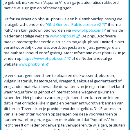
je gebruik maken van “AquaforA”, dan ga je automatisch akkoord
met de wijzigingen en of toevoegingen.
Dit forum draait op phpBB. phpBB is een bulletinboardoplossing die
is uitgebracht onder de “
GNU General Public License v2
” (hierna
“GPL”) en kan gedownload worden via
www.phpbb.com
en via de
Nederlandstalige website
www.phpbb.nl
. De phpBB-software
maakt internetgebaseerde discussies mogelijk. phpBB Limited is niet
verantwoordelijk voor wat wordt toegestaan of juist geweigerd als
toelaatbare inhoud en/of gedrag. Meer informatie over phpBB kun je
vinden op
https://www.phpbb.com/
of de Nederlandstalige
website
www.phpbb.nl
.
Je verklaart geen berichten te plaatsen die kwetsend, obsceen,
vulgair, lasterlijk, haatdragend, dreigend, seksueel georiënteerd of
enig ander materiaal bevat die de wetten van je eigen land, het land
waar “AquaforA” is gehost of internationale wetgeving kunnen
schenden. Het plaatsen van dergelijke berichten kan ertoe leiden
dat je met onmiddellijke ingang en permanent wordt verbannen van
dit forum. Tevens kan je provider worden ingelicht. De IP-adressen
van alle berichten worden opgeslagen om deze voorwaarden te
kunnen waarborgen. Je gaat er mee akkoord dat “AquaforA” het
recht heeft om ieder onderwerp te verwijderen, te wijzigen, te sluiten