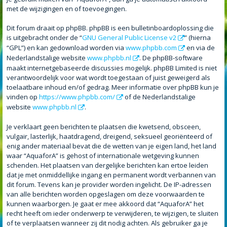
met de wijzigingen en of toevoegingen.
Dit forum draait op phpBB. phpBB is een bulletinboardoplossing die
is uitgebracht onder de “
GNU General Public License v2
” (hierna
“GPL”) en kan gedownload worden via
www.phpbb.com
en via de
Nederlandstalige website
www.phpbb.nl
. De phpBB-software
maakt internetgebaseerde discussies mogelijk. phpBB Limited is niet
verantwoordelijk voor wat wordt toegestaan of juist geweigerd als
toelaatbare inhoud en/of gedrag. Meer informatie over phpBB kun je
vinden op
https://www.phpbb.com/
of de Nederlandstalige
website
www.phpbb.nl
.
Je verklaart geen berichten te plaatsen die kwetsend, obsceen,
vulgair, lasterlijk, haatdragend, dreigend, seksueel georiënteerd of
enig ander materiaal bevat die de wetten van je eigen land, het land
waar “AquaforA” is gehost of internationale wetgeving kunnen
schenden. Het plaatsen van dergelijke berichten kan ertoe leiden
dat je met onmiddellijke ingang en permanent wordt verbannen van
dit forum. Tevens kan je provider worden ingelicht. De IP-adressen
van alle berichten worden opgeslagen om deze voorwaarden te
kunnen waarborgen. Je gaat er mee akkoord dat “AquaforA” het
recht heeft om ieder onderwerp te verwijderen, te wijzigen, te sluiten
of te verplaatsen wanneer zij dit nodig achten. Als gebruiker ga je