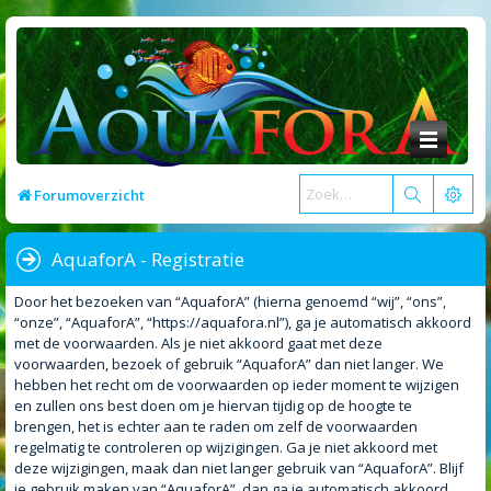
Forumoverzicht
AquaforA - Registratie
Door het bezoeken van “AquaforA” (hierna genoemd “wij”, “ons”,
“onze”, “AquaforA”, “https://aquafora.nl”), ga je automatisch akkoord
met de voorwaarden. Als je niet akkoord gaat met deze
voorwaarden, bezoek of gebruik “AquaforA” dan niet langer. We
hebben het recht om de voorwaarden op ieder moment te wijzigen
en zullen ons best doen om je hiervan tijdig op de hoogte te
brengen, het is echter aan te raden om zelf de voorwaarden
regelmatig te controleren op wijzigingen. Ga je niet akkoord met
deze wijzigingen, maak dan niet langer gebruik van “AquaforA”. Blijf
je gebruik maken van “AquaforA”, dan ga je automatisch akkoord