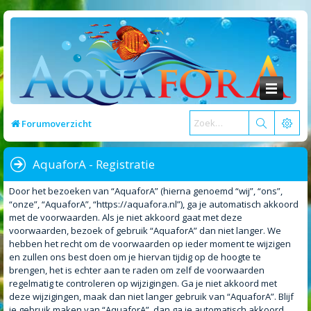
Forumoverzicht
AquaforA - Registratie
Door het bezoeken van “AquaforA” (hierna genoemd “wij”, “ons”,
“onze”, “AquaforA”, “https://aquafora.nl”), ga je automatisch akkoord
met de voorwaarden. Als je niet akkoord gaat met deze
voorwaarden, bezoek of gebruik “AquaforA” dan niet langer. We
hebben het recht om de voorwaarden op ieder moment te wijzigen
en zullen ons best doen om je hiervan tijdig op de hoogte te
brengen, het is echter aan te raden om zelf de voorwaarden
regelmatig te controleren op wijzigingen. Ga je niet akkoord met
deze wijzigingen, maak dan niet langer gebruik van “AquaforA”. Blijf
je gebruik maken van “AquaforA”, dan ga je automatisch akkoord