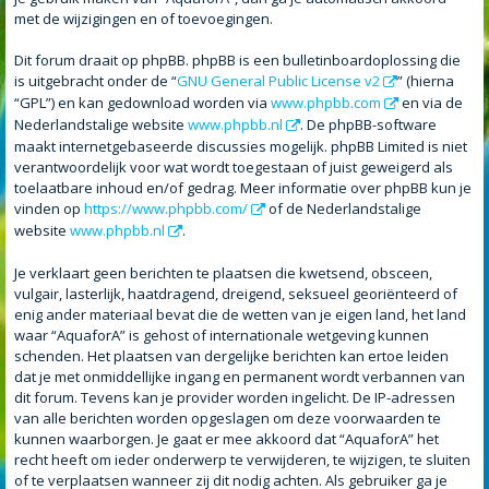
met de wijzigingen en of toevoegingen.
Dit forum draait op phpBB. phpBB is een bulletinboardoplossing die
is uitgebracht onder de “
GNU General Public License v2
” (hierna
“GPL”) en kan gedownload worden via
www.phpbb.com
en via de
Nederlandstalige website
www.phpbb.nl
. De phpBB-software
maakt internetgebaseerde discussies mogelijk. phpBB Limited is niet
verantwoordelijk voor wat wordt toegestaan of juist geweigerd als
toelaatbare inhoud en/of gedrag. Meer informatie over phpBB kun je
vinden op
https://www.phpbb.com/
of de Nederlandstalige
website
www.phpbb.nl
.
Je verklaart geen berichten te plaatsen die kwetsend, obsceen,
vulgair, lasterlijk, haatdragend, dreigend, seksueel georiënteerd of
enig ander materiaal bevat die de wetten van je eigen land, het land
waar “AquaforA” is gehost of internationale wetgeving kunnen
schenden. Het plaatsen van dergelijke berichten kan ertoe leiden
dat je met onmiddellijke ingang en permanent wordt verbannen van
dit forum. Tevens kan je provider worden ingelicht. De IP-adressen
van alle berichten worden opgeslagen om deze voorwaarden te
kunnen waarborgen. Je gaat er mee akkoord dat “AquaforA” het
recht heeft om ieder onderwerp te verwijderen, te wijzigen, te sluiten
of te verplaatsen wanneer zij dit nodig achten. Als gebruiker ga je