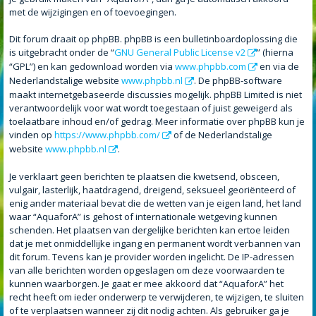
met de wijzigingen en of toevoegingen.
Dit forum draait op phpBB. phpBB is een bulletinboardoplossing die
is uitgebracht onder de “
GNU General Public License v2
” (hierna
“GPL”) en kan gedownload worden via
www.phpbb.com
en via de
Nederlandstalige website
www.phpbb.nl
. De phpBB-software
maakt internetgebaseerde discussies mogelijk. phpBB Limited is niet
verantwoordelijk voor wat wordt toegestaan of juist geweigerd als
toelaatbare inhoud en/of gedrag. Meer informatie over phpBB kun je
vinden op
https://www.phpbb.com/
of de Nederlandstalige
website
www.phpbb.nl
.
Je verklaart geen berichten te plaatsen die kwetsend, obsceen,
vulgair, lasterlijk, haatdragend, dreigend, seksueel georiënteerd of
enig ander materiaal bevat die de wetten van je eigen land, het land
waar “AquaforA” is gehost of internationale wetgeving kunnen
schenden. Het plaatsen van dergelijke berichten kan ertoe leiden
dat je met onmiddellijke ingang en permanent wordt verbannen van
dit forum. Tevens kan je provider worden ingelicht. De IP-adressen
van alle berichten worden opgeslagen om deze voorwaarden te
kunnen waarborgen. Je gaat er mee akkoord dat “AquaforA” het
recht heeft om ieder onderwerp te verwijderen, te wijzigen, te sluiten
of te verplaatsen wanneer zij dit nodig achten. Als gebruiker ga je