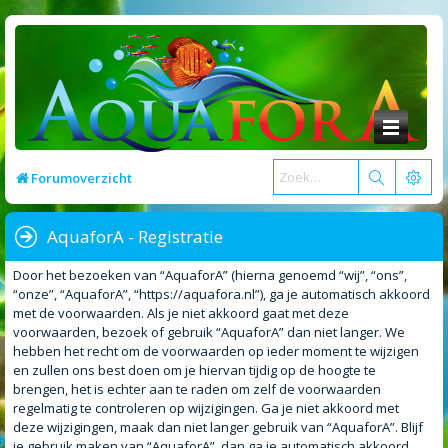
Forumoverzicht
AquaforA - Registratie
Door het bezoeken van “AquaforA” (hierna genoemd “wij”, “ons”,
“onze”, “AquaforA”, “https://aquafora.nl”), ga je automatisch akkoord
met de voorwaarden. Als je niet akkoord gaat met deze
voorwaarden, bezoek of gebruik “AquaforA” dan niet langer. We
hebben het recht om de voorwaarden op ieder moment te wijzigen
en zullen ons best doen om je hiervan tijdig op de hoogte te
brengen, het is echter aan te raden om zelf de voorwaarden
regelmatig te controleren op wijzigingen. Ga je niet akkoord met
deze wijzigingen, maak dan niet langer gebruik van “AquaforA”. Blijf
je gebruik maken van “AquaforA”, dan ga je automatisch akkoord