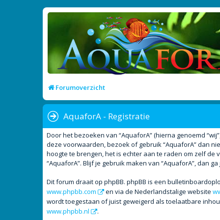
Forumoverzicht
AquaforA - Registratie
Door het bezoeken van “AquaforA” (hierna genoemd “wij”, “
deze voorwaarden, bezoek of gebruik “AquaforA” dan niet
hoogte te brengen, het is echter aan te raden om zelf de 
“AquaforA”. Blijf je gebruik maken van “AquaforA”, dan ga
Dit forum draait op phpBB. phpBB is een bulletinboardoplo
www.phpbb.com
en via de Nederlandstalige website
ww
wordt toegestaan of juist geweigerd als toelaatbare inho
www.phpbb.nl
.