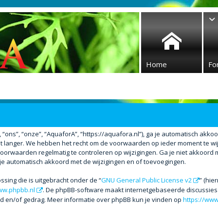
Home
Fo
ons”, “onze”, “AquaforA”, “https://aquafora.nl”), ga je automatisch akko
 langer. We hebben het recht om de voorwaarden op ieder moment te wijzi
voorwaarden regelmatig te controleren op wijzigingen. Ga je niet akkoord 
 je automatisch akkoord met de wijzigingen en of toevoegingen.
ssing die is uitgebracht onder de “
GNU General Public License v2
” (hi
w.phpbb.nl
. De phpBB-software maakt internetgebaseerde discussies m
ud en/of gedrag. Meer informatie over phpBB kun je vinden op
https://ww