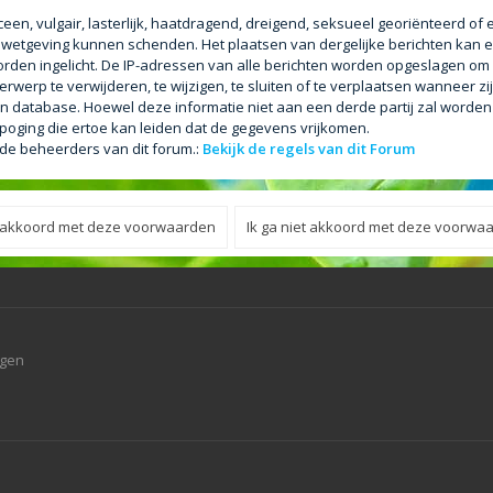
een, vulgair, lasterlijk, haatdragend, dreigend, seksueel georiënteerd of
le wetgeving kunnen schenden. Het plaatsen van dergelijke berichten kan e
orden ingelicht. De IP-adressen van alle berichten worden opgeslagen o
erp te verwijderen, te wijzigen, te sluiten of te verplaatsen wanneer zij
 een database. Hoewel deze informatie niet aan een derde partij zal worde
ging die ertoe kan leiden dat de gegevens vrijkomen.
 de beheerders van dit forum.:
Bekijk de regels van dit Forum
agen