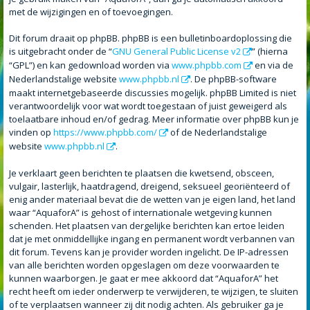
met de wijzigingen en of toevoegingen.
Dit forum draait op phpBB. phpBB is een bulletinboardoplossing die
is uitgebracht onder de “
GNU General Public License v2
” (hierna
“GPL”) en kan gedownload worden via
www.phpbb.com
en via de
Nederlandstalige website
www.phpbb.nl
. De phpBB-software
maakt internetgebaseerde discussies mogelijk. phpBB Limited is niet
verantwoordelijk voor wat wordt toegestaan of juist geweigerd als
toelaatbare inhoud en/of gedrag. Meer informatie over phpBB kun je
vinden op
https://www.phpbb.com/
of de Nederlandstalige
website
www.phpbb.nl
.
Je verklaart geen berichten te plaatsen die kwetsend, obsceen,
vulgair, lasterlijk, haatdragend, dreigend, seksueel georiënteerd of
enig ander materiaal bevat die de wetten van je eigen land, het land
waar “AquaforA” is gehost of internationale wetgeving kunnen
schenden. Het plaatsen van dergelijke berichten kan ertoe leiden
dat je met onmiddellijke ingang en permanent wordt verbannen van
dit forum. Tevens kan je provider worden ingelicht. De IP-adressen
van alle berichten worden opgeslagen om deze voorwaarden te
kunnen waarborgen. Je gaat er mee akkoord dat “AquaforA” het
recht heeft om ieder onderwerp te verwijderen, te wijzigen, te sluiten
of te verplaatsen wanneer zij dit nodig achten. Als gebruiker ga je