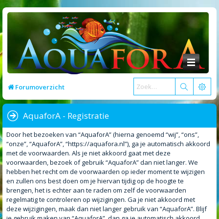
Forumoverzicht
AquaforA - Registratie
Door het bezoeken van “AquaforA” (hierna genoemd “wij”, “ons”,
“onze”, “AquaforA”, “https://aquafora.nl”), ga je automatisch akkoord
met de voorwaarden. Als je niet akkoord gaat met deze
voorwaarden, bezoek of gebruik “AquaforA” dan niet langer. We
hebben het recht om de voorwaarden op ieder moment te wijzigen
en zullen ons best doen om je hiervan tijdig op de hoogte te
brengen, het is echter aan te raden om zelf de voorwaarden
regelmatig te controleren op wijzigingen. Ga je niet akkoord met
deze wijzigingen, maak dan niet langer gebruik van “AquaforA”. Blijf
je gebruik maken van “AquaforA”, dan ga je automatisch akkoord