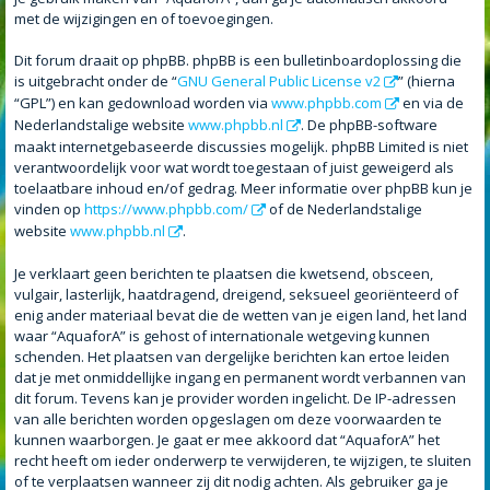
met de wijzigingen en of toevoegingen.
Dit forum draait op phpBB. phpBB is een bulletinboardoplossing die
is uitgebracht onder de “
GNU General Public License v2
” (hierna
“GPL”) en kan gedownload worden via
www.phpbb.com
en via de
Nederlandstalige website
www.phpbb.nl
. De phpBB-software
maakt internetgebaseerde discussies mogelijk. phpBB Limited is niet
verantwoordelijk voor wat wordt toegestaan of juist geweigerd als
toelaatbare inhoud en/of gedrag. Meer informatie over phpBB kun je
vinden op
https://www.phpbb.com/
of de Nederlandstalige
website
www.phpbb.nl
.
Je verklaart geen berichten te plaatsen die kwetsend, obsceen,
vulgair, lasterlijk, haatdragend, dreigend, seksueel georiënteerd of
enig ander materiaal bevat die de wetten van je eigen land, het land
waar “AquaforA” is gehost of internationale wetgeving kunnen
schenden. Het plaatsen van dergelijke berichten kan ertoe leiden
dat je met onmiddellijke ingang en permanent wordt verbannen van
dit forum. Tevens kan je provider worden ingelicht. De IP-adressen
van alle berichten worden opgeslagen om deze voorwaarden te
kunnen waarborgen. Je gaat er mee akkoord dat “AquaforA” het
recht heeft om ieder onderwerp te verwijderen, te wijzigen, te sluiten
of te verplaatsen wanneer zij dit nodig achten. Als gebruiker ga je