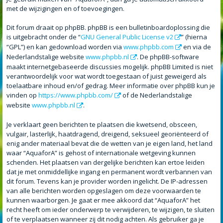
met de wijzigingen en of toevoegingen.
Dit forum draait op phpBB. phpBB is een bulletinboardoplossing die
is uitgebracht onder de “
GNU General Public License v2
” (hierna
“GPL”) en kan gedownload worden via
www.phpbb.com
en via de
Nederlandstalige website
www.phpbb.nl
. De phpBB-software
maakt internetgebaseerde discussies mogelijk. phpBB Limited is niet
verantwoordelijk voor wat wordt toegestaan of juist geweigerd als
toelaatbare inhoud en/of gedrag. Meer informatie over phpBB kun je
vinden op
https://www.phpbb.com/
of de Nederlandstalige
website
www.phpbb.nl
.
Je verklaart geen berichten te plaatsen die kwetsend, obsceen,
vulgair, lasterlijk, haatdragend, dreigend, seksueel georiënteerd of
enig ander materiaal bevat die de wetten van je eigen land, het land
waar “AquaforA” is gehost of internationale wetgeving kunnen
schenden. Het plaatsen van dergelijke berichten kan ertoe leiden
dat je met onmiddellijke ingang en permanent wordt verbannen van
dit forum. Tevens kan je provider worden ingelicht. De IP-adressen
van alle berichten worden opgeslagen om deze voorwaarden te
kunnen waarborgen. Je gaat er mee akkoord dat “AquaforA” het
recht heeft om ieder onderwerp te verwijderen, te wijzigen, te sluiten
of te verplaatsen wanneer zij dit nodig achten. Als gebruiker ga je