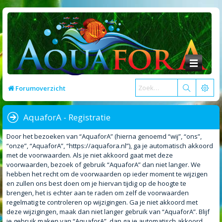
Forumoverzicht
AquaforA - Registratie
Door het bezoeken van “AquaforA” (hierna genoemd “wij”, “ons”,
“onze”, “AquaforA”, “https://aquafora.nl”), ga je automatisch akkoord
met de voorwaarden. Als je niet akkoord gaat met deze
voorwaarden, bezoek of gebruik “AquaforA” dan niet langer. We
hebben het recht om de voorwaarden op ieder moment te wijzigen
en zullen ons best doen om je hiervan tijdig op de hoogte te
brengen, het is echter aan te raden om zelf de voorwaarden
regelmatig te controleren op wijzigingen. Ga je niet akkoord met
deze wijzigingen, maak dan niet langer gebruik van “AquaforA”. Blijf
je gebruik maken van “AquaforA”, dan ga je automatisch akkoord