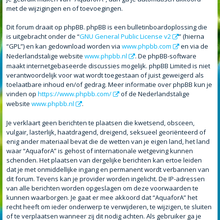
met de wijzigingen en of toevoegingen.
Dit forum draait op phpBB. phpBB is een bulletinboardoplossing die
is uitgebracht onder de “
GNU General Public License v2
” (hierna
“GPL”) en kan gedownload worden via
www.phpbb.com
en via de
Nederlandstalige website
www.phpbb.nl
. De phpBB-software
maakt internetgebaseerde discussies mogelijk. phpBB Limited is niet
verantwoordelijk voor wat wordt toegestaan of juist geweigerd als
toelaatbare inhoud en/of gedrag. Meer informatie over phpBB kun je
vinden op
https://www.phpbb.com/
of de Nederlandstalige
website
www.phpbb.nl
.
Je verklaart geen berichten te plaatsen die kwetsend, obsceen,
vulgair, lasterlijk, haatdragend, dreigend, seksueel georiënteerd of
enig ander materiaal bevat die de wetten van je eigen land, het land
waar “AquaforA” is gehost of internationale wetgeving kunnen
schenden. Het plaatsen van dergelijke berichten kan ertoe leiden
dat je met onmiddellijke ingang en permanent wordt verbannen van
dit forum. Tevens kan je provider worden ingelicht. De IP-adressen
van alle berichten worden opgeslagen om deze voorwaarden te
kunnen waarborgen. Je gaat er mee akkoord dat “AquaforA” het
recht heeft om ieder onderwerp te verwijderen, te wijzigen, te sluiten
of te verplaatsen wanneer zij dit nodig achten. Als gebruiker ga je