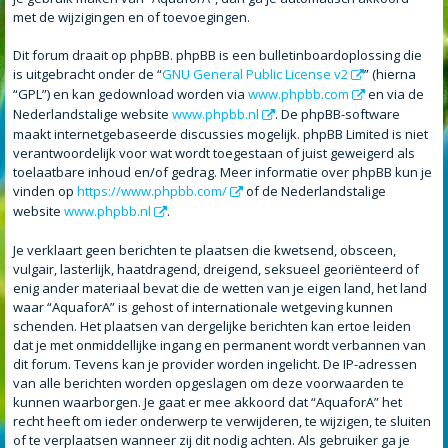
met de wijzigingen en of toevoegingen.
Dit forum draait op phpBB. phpBB is een bulletinboardoplossing die
is uitgebracht onder de “
GNU General Public License v2
” (hierna
“GPL”) en kan gedownload worden via
www.phpbb.com
en via de
Nederlandstalige website
www.phpbb.nl
. De phpBB-software
maakt internetgebaseerde discussies mogelijk. phpBB Limited is niet
verantwoordelijk voor wat wordt toegestaan of juist geweigerd als
toelaatbare inhoud en/of gedrag. Meer informatie over phpBB kun je
vinden op
https://www.phpbb.com/
of de Nederlandstalige
website
www.phpbb.nl
.
Je verklaart geen berichten te plaatsen die kwetsend, obsceen,
vulgair, lasterlijk, haatdragend, dreigend, seksueel georiënteerd of
enig ander materiaal bevat die de wetten van je eigen land, het land
waar “AquaforA” is gehost of internationale wetgeving kunnen
schenden. Het plaatsen van dergelijke berichten kan ertoe leiden
dat je met onmiddellijke ingang en permanent wordt verbannen van
dit forum. Tevens kan je provider worden ingelicht. De IP-adressen
van alle berichten worden opgeslagen om deze voorwaarden te
kunnen waarborgen. Je gaat er mee akkoord dat “AquaforA” het
recht heeft om ieder onderwerp te verwijderen, te wijzigen, te sluiten
of te verplaatsen wanneer zij dit nodig achten. Als gebruiker ga je