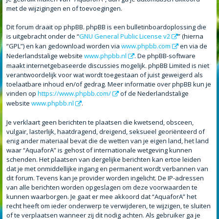
met de wijzigingen en of toevoegingen.
Dit forum draait op phpBB. phpBB is een bulletinboardoplossing die
is uitgebracht onder de “
GNU General Public License v2
” (hierna
“GPL”) en kan gedownload worden via
www.phpbb.com
en via de
Nederlandstalige website
www.phpbb.nl
. De phpBB-software
maakt internetgebaseerde discussies mogelijk. phpBB Limited is niet
verantwoordelijk voor wat wordt toegestaan of juist geweigerd als
toelaatbare inhoud en/of gedrag. Meer informatie over phpBB kun je
vinden op
https://www.phpbb.com/
of de Nederlandstalige
website
www.phpbb.nl
.
Je verklaart geen berichten te plaatsen die kwetsend, obsceen,
vulgair, lasterlijk, haatdragend, dreigend, seksueel georiënteerd of
enig ander materiaal bevat die de wetten van je eigen land, het land
waar “AquaforA” is gehost of internationale wetgeving kunnen
schenden. Het plaatsen van dergelijke berichten kan ertoe leiden
dat je met onmiddellijke ingang en permanent wordt verbannen van
dit forum. Tevens kan je provider worden ingelicht. De IP-adressen
van alle berichten worden opgeslagen om deze voorwaarden te
kunnen waarborgen. Je gaat er mee akkoord dat “AquaforA” het
recht heeft om ieder onderwerp te verwijderen, te wijzigen, te sluiten
of te verplaatsen wanneer zij dit nodig achten. Als gebruiker ga je