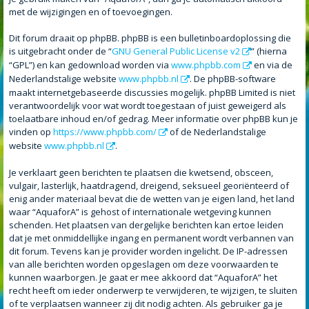
met de wijzigingen en of toevoegingen.
Dit forum draait op phpBB. phpBB is een bulletinboardoplossing die
is uitgebracht onder de “
GNU General Public License v2
” (hierna
“GPL”) en kan gedownload worden via
www.phpbb.com
en via de
Nederlandstalige website
www.phpbb.nl
. De phpBB-software
maakt internetgebaseerde discussies mogelijk. phpBB Limited is niet
verantwoordelijk voor wat wordt toegestaan of juist geweigerd als
toelaatbare inhoud en/of gedrag. Meer informatie over phpBB kun je
vinden op
https://www.phpbb.com/
of de Nederlandstalige
website
www.phpbb.nl
.
Je verklaart geen berichten te plaatsen die kwetsend, obsceen,
vulgair, lasterlijk, haatdragend, dreigend, seksueel georiënteerd of
enig ander materiaal bevat die de wetten van je eigen land, het land
waar “AquaforA” is gehost of internationale wetgeving kunnen
schenden. Het plaatsen van dergelijke berichten kan ertoe leiden
dat je met onmiddellijke ingang en permanent wordt verbannen van
dit forum. Tevens kan je provider worden ingelicht. De IP-adressen
van alle berichten worden opgeslagen om deze voorwaarden te
kunnen waarborgen. Je gaat er mee akkoord dat “AquaforA” het
recht heeft om ieder onderwerp te verwijderen, te wijzigen, te sluiten
of te verplaatsen wanneer zij dit nodig achten. Als gebruiker ga je