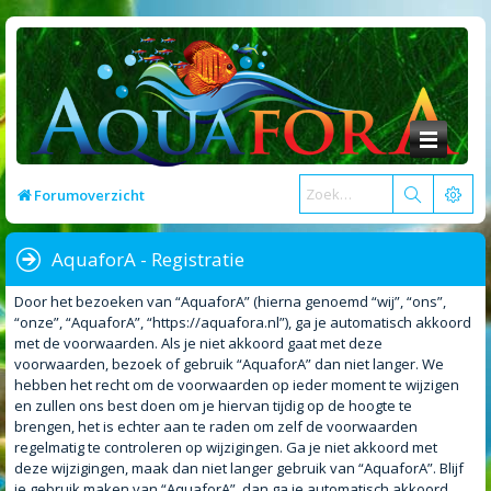
Forumoverzicht
AquaforA - Registratie
Door het bezoeken van “AquaforA” (hierna genoemd “wij”, “ons”,
“onze”, “AquaforA”, “https://aquafora.nl”), ga je automatisch akkoord
met de voorwaarden. Als je niet akkoord gaat met deze
voorwaarden, bezoek of gebruik “AquaforA” dan niet langer. We
hebben het recht om de voorwaarden op ieder moment te wijzigen
en zullen ons best doen om je hiervan tijdig op de hoogte te
brengen, het is echter aan te raden om zelf de voorwaarden
regelmatig te controleren op wijzigingen. Ga je niet akkoord met
deze wijzigingen, maak dan niet langer gebruik van “AquaforA”. Blijf
je gebruik maken van “AquaforA”, dan ga je automatisch akkoord