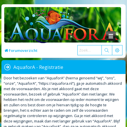
Forumoverzicht
AquaforA - Registratie
Door het bezoeken van “AquaforA” (hierna genoemd “wij”, “ons”,
“onze”, “AquaforA”, “https://aquafora.nl”), ga je automatisch akkoord
met de voorwaarden. Als je niet akkoord gaat met deze
voorwaarden, bezoek of gebruik “AquaforA” dan niet langer. We
hebben het recht om de voorwaarden op ieder moment te wijzigen
en zullen ons best doen om je hiervan tijdig op de hoogte te
brengen, het is echter aan te raden om zelf de voorwaarden
regelmatig te controleren op wijzigingen. Ga je niet akkoord met
deze wijzigingen, maak dan niet langer gebruik van “AquaforA”. Blijf
je gebruik maken van “AquaforA”, dan ga je automatisch akkoord