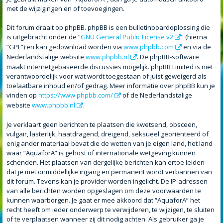
met de wijzigingen en of toevoegingen.
Dit forum draait op phpBB. phpBB is een bulletinboardoplossing die
is uitgebracht onder de “
GNU General Public License v2
” (hierna
“GPL”) en kan gedownload worden via
www.phpbb.com
en via de
Nederlandstalige website
www.phpbb.nl
. De phpBB-software
maakt internetgebaseerde discussies mogelijk. phpBB Limited is niet
verantwoordelijk voor wat wordt toegestaan of juist geweigerd als
toelaatbare inhoud en/of gedrag. Meer informatie over phpBB kun je
vinden op
https://www.phpbb.com/
of de Nederlandstalige
website
www.phpbb.nl
.
Je verklaart geen berichten te plaatsen die kwetsend, obsceen,
vulgair, lasterlijk, haatdragend, dreigend, seksueel georiënteerd of
enig ander materiaal bevat die de wetten van je eigen land, het land
waar “AquaforA” is gehost of internationale wetgeving kunnen
schenden. Het plaatsen van dergelijke berichten kan ertoe leiden
dat je met onmiddellijke ingang en permanent wordt verbannen van
dit forum. Tevens kan je provider worden ingelicht. De IP-adressen
van alle berichten worden opgeslagen om deze voorwaarden te
kunnen waarborgen. Je gaat er mee akkoord dat “AquaforA” het
recht heeft om ieder onderwerp te verwijderen, te wijzigen, te sluiten
of te verplaatsen wanneer zij dit nodig achten. Als gebruiker ga je