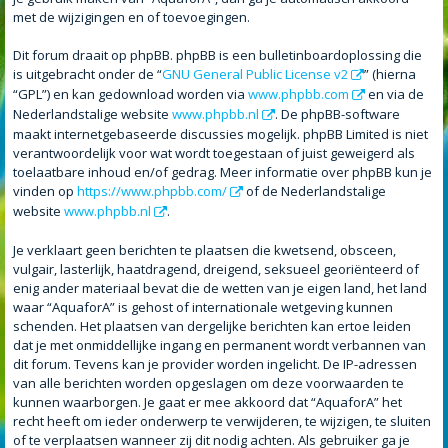
met de wijzigingen en of toevoegingen.
Dit forum draait op phpBB. phpBB is een bulletinboardoplossing die
is uitgebracht onder de “
GNU General Public License v2
” (hierna
“GPL”) en kan gedownload worden via
www.phpbb.com
en via de
Nederlandstalige website
www.phpbb.nl
. De phpBB-software
maakt internetgebaseerde discussies mogelijk. phpBB Limited is niet
verantwoordelijk voor wat wordt toegestaan of juist geweigerd als
toelaatbare inhoud en/of gedrag. Meer informatie over phpBB kun je
vinden op
https://www.phpbb.com/
of de Nederlandstalige
website
www.phpbb.nl
.
Je verklaart geen berichten te plaatsen die kwetsend, obsceen,
vulgair, lasterlijk, haatdragend, dreigend, seksueel georiënteerd of
enig ander materiaal bevat die de wetten van je eigen land, het land
waar “AquaforA” is gehost of internationale wetgeving kunnen
schenden. Het plaatsen van dergelijke berichten kan ertoe leiden
dat je met onmiddellijke ingang en permanent wordt verbannen van
dit forum. Tevens kan je provider worden ingelicht. De IP-adressen
van alle berichten worden opgeslagen om deze voorwaarden te
kunnen waarborgen. Je gaat er mee akkoord dat “AquaforA” het
recht heeft om ieder onderwerp te verwijderen, te wijzigen, te sluiten
of te verplaatsen wanneer zij dit nodig achten. Als gebruiker ga je