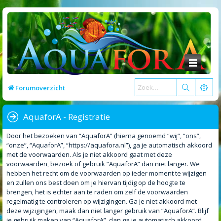
Forumoverzicht
AquaforA - Registratie
Door het bezoeken van “AquaforA” (hierna genoemd “wij”, “ons”,
“onze”, “AquaforA”, “https://aquafora.nl”), ga je automatisch akkoord
met de voorwaarden. Als je niet akkoord gaat met deze
voorwaarden, bezoek of gebruik “AquaforA” dan niet langer. We
hebben het recht om de voorwaarden op ieder moment te wijzigen
en zullen ons best doen om je hiervan tijdig op de hoogte te
brengen, het is echter aan te raden om zelf de voorwaarden
regelmatig te controleren op wijzigingen. Ga je niet akkoord met
deze wijzigingen, maak dan niet langer gebruik van “AquaforA”. Blijf
je gebruik maken van “AquaforA”, dan ga je automatisch akkoord