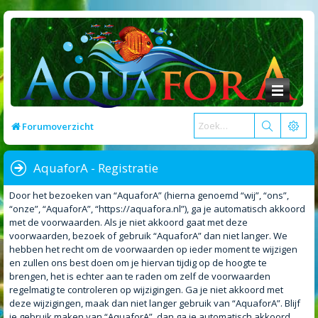
Forumoverzicht
AquaforA - Registratie
Door het bezoeken van “AquaforA” (hierna genoemd “wij”, “ons”,
“onze”, “AquaforA”, “https://aquafora.nl”), ga je automatisch akkoord
met de voorwaarden. Als je niet akkoord gaat met deze
voorwaarden, bezoek of gebruik “AquaforA” dan niet langer. We
hebben het recht om de voorwaarden op ieder moment te wijzigen
en zullen ons best doen om je hiervan tijdig op de hoogte te
brengen, het is echter aan te raden om zelf de voorwaarden
regelmatig te controleren op wijzigingen. Ga je niet akkoord met
deze wijzigingen, maak dan niet langer gebruik van “AquaforA”. Blijf
je gebruik maken van “AquaforA”, dan ga je automatisch akkoord