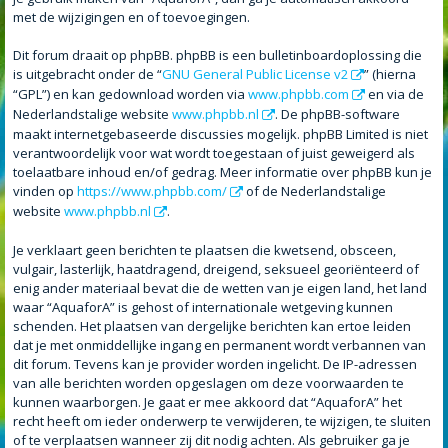
met de wijzigingen en of toevoegingen.
Dit forum draait op phpBB. phpBB is een bulletinboardoplossing die
is uitgebracht onder de “
GNU General Public License v2
” (hierna
“GPL”) en kan gedownload worden via
www.phpbb.com
en via de
Nederlandstalige website
www.phpbb.nl
. De phpBB-software
maakt internetgebaseerde discussies mogelijk. phpBB Limited is niet
verantwoordelijk voor wat wordt toegestaan of juist geweigerd als
toelaatbare inhoud en/of gedrag. Meer informatie over phpBB kun je
vinden op
https://www.phpbb.com/
of de Nederlandstalige
website
www.phpbb.nl
.
Je verklaart geen berichten te plaatsen die kwetsend, obsceen,
vulgair, lasterlijk, haatdragend, dreigend, seksueel georiënteerd of
enig ander materiaal bevat die de wetten van je eigen land, het land
waar “AquaforA” is gehost of internationale wetgeving kunnen
schenden. Het plaatsen van dergelijke berichten kan ertoe leiden
dat je met onmiddellijke ingang en permanent wordt verbannen van
dit forum. Tevens kan je provider worden ingelicht. De IP-adressen
van alle berichten worden opgeslagen om deze voorwaarden te
kunnen waarborgen. Je gaat er mee akkoord dat “AquaforA” het
recht heeft om ieder onderwerp te verwijderen, te wijzigen, te sluiten
of te verplaatsen wanneer zij dit nodig achten. Als gebruiker ga je