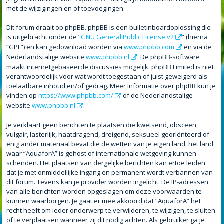
met de wijzigingen en of toevoegingen.
Dit forum draait op phpBB. phpBB is een bulletinboardoplossing die
is uitgebracht onder de “
GNU General Public License v2
” (hierna
“GPL”) en kan gedownload worden via
www.phpbb.com
en via de
Nederlandstalige website
www.phpbb.nl
. De phpBB-software
maakt internetgebaseerde discussies mogelijk. phpBB Limited is niet
verantwoordelijk voor wat wordt toegestaan of juist geweigerd als
toelaatbare inhoud en/of gedrag. Meer informatie over phpBB kun je
vinden op
https://www.phpbb.com/
of de Nederlandstalige
website
www.phpbb.nl
.
Je verklaart geen berichten te plaatsen die kwetsend, obsceen,
vulgair, lasterlijk, haatdragend, dreigend, seksueel georiënteerd of
enig ander materiaal bevat die de wetten van je eigen land, het land
waar “AquaforA” is gehost of internationale wetgeving kunnen
schenden. Het plaatsen van dergelijke berichten kan ertoe leiden
dat je met onmiddellijke ingang en permanent wordt verbannen van
dit forum. Tevens kan je provider worden ingelicht. De IP-adressen
van alle berichten worden opgeslagen om deze voorwaarden te
kunnen waarborgen. Je gaat er mee akkoord dat “AquaforA” het
recht heeft om ieder onderwerp te verwijderen, te wijzigen, te sluiten
of te verplaatsen wanneer zij dit nodig achten. Als gebruiker ga je