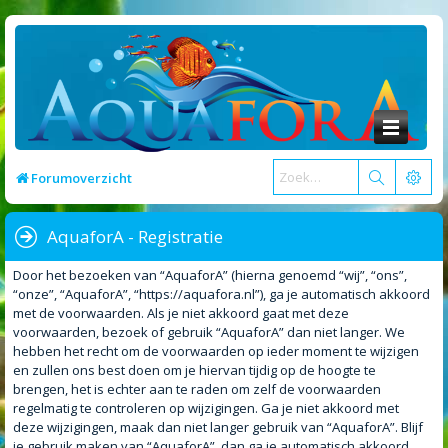
Forumoverzicht
AquaforA - Registratie
Door het bezoeken van “AquaforA” (hierna genoemd “wij”, “ons”,
“onze”, “AquaforA”, “https://aquafora.nl”), ga je automatisch akkoord
met de voorwaarden. Als je niet akkoord gaat met deze
voorwaarden, bezoek of gebruik “AquaforA” dan niet langer. We
hebben het recht om de voorwaarden op ieder moment te wijzigen
en zullen ons best doen om je hiervan tijdig op de hoogte te
brengen, het is echter aan te raden om zelf de voorwaarden
regelmatig te controleren op wijzigingen. Ga je niet akkoord met
deze wijzigingen, maak dan niet langer gebruik van “AquaforA”. Blijf
je gebruik maken van “AquaforA”, dan ga je automatisch akkoord