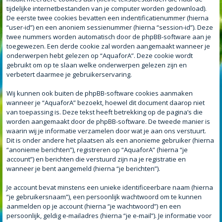
tijdelijke internetbestanden van je computer worden gedownload).
De eerste twee cookies bevatten een indentificatienummer (hierna
“user-id”) en een anoniem sessienummer (hierna “session-id”). Deze
twee nummers worden automatisch door de phpBB-software aan je
toegewezen. Een derde cookie zal worden aangemaakt wanneer je
onderwerpen hebt gelezen op “AquaforA”. Deze cookie wordt
gebruikt om op te slaan welke onderwerpen gelezen zijn en
verbetert daarmee je gebruikerservaring.
Wij kunnen ook buiten de phpBB-software cookies aanmaken
wanneer je “AquaforA” bezoekt, hoewel dit document daarop niet
van toepassing is. Deze tekst heeft betrekking op de pagina’s die
worden aangemaakt door de phpBB-software. De tweede manier is
waarin wij je informatie verzamelen door wat je aan ons verstuurt.
Dit is onder andere het plaatsen als een anonieme gebruiker (hierna
“anonieme berichten”), registreren op “AquaforA” (hierna “je
account”) en berichten die verstuurd zijn na je registratie en
wanneer je bent aangemeld (hierna “je berichten”).
Je account bevat minstens een unieke identificeerbare naam (hierna
“je gebruikersnaam”), een persoonlijk wachtwoord om te kunnen
aanmelden op je account (hierna “je wachtwoord”) en een
persoonlijk, geldig e-mailadres (hierna “je e-mail”). Je informatie voor