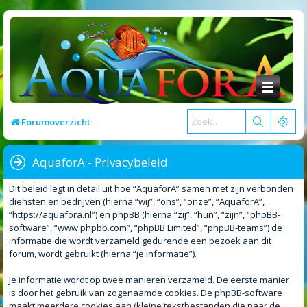
Forumoverzicht
AquaforA - Privacybeleid
Dit beleid legt in detail uit hoe “AquaforA” samen met zijn verbonden
diensten en bedrijven (hierna “wij”, “ons”, “onze”, “AquaforA”,
“https://aquafora.nl”) en phpBB (hierna “zij”, “hun”, “zijn”, “phpBB-
software”, “www.phpbb.com”, “phpBB Limited”, “phpBB-teams”) de
informatie die wordt verzameld gedurende een bezoek aan dit
forum, wordt gebruikt (hierna “je informatie”).
Je informatie wordt op twee manieren verzameld. De eerste manier
is door het gebruik van zogenaamde cookies. De phpBB-software
maakt meerdere cookies aan (kleine tekstbestanden die naar de