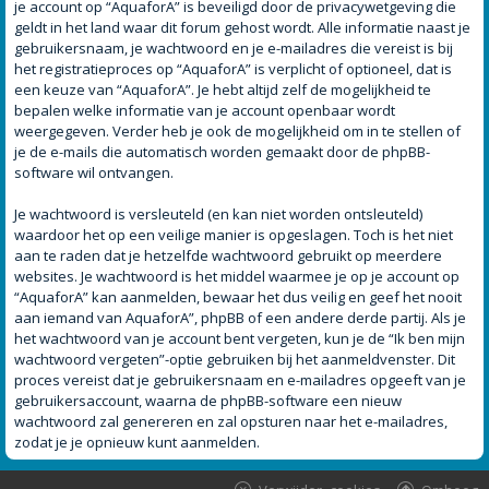
je account op “AquaforA” is beveiligd door de privacywetgeving die
geldt in het land waar dit forum gehost wordt. Alle informatie naast je
gebruikersnaam, je wachtwoord en je e-mailadres die vereist is bij
het registratieproces op “AquaforA” is verplicht of optioneel, dat is
een keuze van “AquaforA”. Je hebt altijd zelf de mogelijkheid te
bepalen welke informatie van je account openbaar wordt
weergegeven. Verder heb je ook de mogelijkheid om in te stellen of
je de e-mails die automatisch worden gemaakt door de phpBB-
software wil ontvangen.
Je wachtwoord is versleuteld (en kan niet worden ontsleuteld)
waardoor het op een veilige manier is opgeslagen. Toch is het niet
aan te raden dat je hetzelfde wachtwoord gebruikt op meerdere
websites. Je wachtwoord is het middel waarmee je op je account op
“AquaforA” kan aanmelden, bewaar het dus veilig en geef het nooit
aan iemand van AquaforA”, phpBB of een andere derde partij. Als je
het wachtwoord van je account bent vergeten, kun je de “Ik ben mijn
wachtwoord vergeten”-optie gebruiken bij het aanmeldvenster. Dit
proces vereist dat je gebruikersnaam en e-mailadres opgeeft van je
gebruikersaccount, waarna de phpBB-software een nieuw
wachtwoord zal genereren en zal opsturen naar het e-mailadres,
zodat je je opnieuw kunt aanmelden.