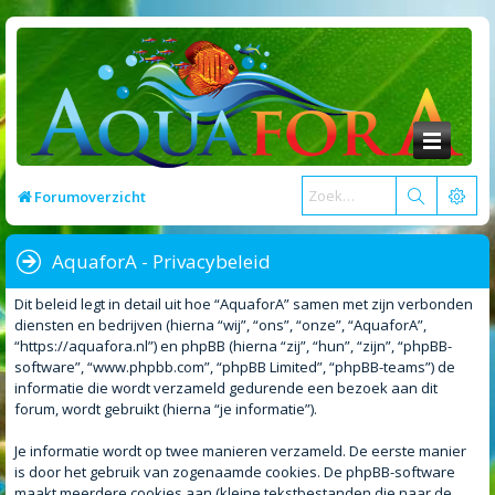
Forumoverzicht
AquaforA - Privacybeleid
Dit beleid legt in detail uit hoe “AquaforA” samen met zijn verbonden
diensten en bedrijven (hierna “wij”, “ons”, “onze”, “AquaforA”,
“https://aquafora.nl”) en phpBB (hierna “zij”, “hun”, “zijn”, “phpBB-
software”, “www.phpbb.com”, “phpBB Limited”, “phpBB-teams”) de
informatie die wordt verzameld gedurende een bezoek aan dit
forum, wordt gebruikt (hierna “je informatie”).
Je informatie wordt op twee manieren verzameld. De eerste manier
is door het gebruik van zogenaamde cookies. De phpBB-software
maakt meerdere cookies aan (kleine tekstbestanden die naar de