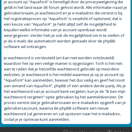
je account op “AquaforA” is beveiligd door de privacywetgeving die
geldt in het land waar dit forum gehost wordt. Alle informatie naast je
gebruikersnaam, je wachtwoord en je e-mailadres die vereist is bij
het registratieproces op “AquaforA” is verplicht of optioneel, dat is
een keuze van “AquaforA”. Je hebt altijd zelf de mogelijkheid te
bepalen welke informatie van je account openbaar wordt
weergegeven. Verder heb je ook de mogelijkheid om in te stellen of
je de e-mails die automatisch worden gemaakt door de phpBB-
software wil ontvangen.
Je wachtwoord is versleuteld (en kan niet worden ontsleuteld)
waardoor het op een veilige manier is opgeslagen. Toch is het niet
aan te raden dat je hetzelfde wachtwoord gebruikt op meerdere
websites. Je wachtwoord is het middel waarmee je op je account op
“AquaforA” kan aanmelden, bewaar het dus veilig en geef het nooit
aan iemand van AquaforA”, phpBB of een andere derde partij. Als je
het wachtwoord van je account bent vergeten, kun je de “Ik ben mijn
wachtwoord vergeten”-optie gebruiken bij het aanmeldvenster. Dit
proces vereist dat je gebruikersnaam en e-mailadres opgeeft van je
gebruikersaccount, waarna de phpBB-software een nieuw
wachtwoord zal genereren en zal opsturen naar het e-mailadres,
zodat je je opnieuw kunt aanmelden.