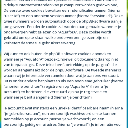
tijdelijke internetbestanden van je computer worden gedownload).
De eerste twee cookies bevatten een indentificatienummer (hierna
“user-id”) en een anoniem sessienummer (hierna “session-id”). Deze
twee nummers worden automatisch door de phpBB-software aan je
toegewezen. Een derde cookie zal worden aangemaakt wanneer je
onderwerpen hebt gelezen op “AquaforA”. Deze cookie wordt
gebruikt om op te slaan welke onderwerpen gelezen zijn en
verbetert daarmee je gebruikerservaring.
Wij kunnen ook buiten de phpBB-software cookies aanmaken
wanneer je “AquaforA” bezoekt, hoewel dit document daarop niet
van toepassing is. Deze tekst heeft betrekking op de pagina’s die
worden aangemaakt door de phpBB-software. De tweede manier is
waarin wij je informatie verzamelen door wat je aan ons verstuurt.
Dit is onder andere het plaatsen als een anonieme gebruiker (hierna
“anonieme berichten”), registreren op “AquaforA” (hierna “je
account”) en berichten die verstuurd zijn na je registratie en
wanneer je bent aangemeld (hierna “je berichten”).
Je account bevat minstens een unieke identificeerbare naam (hierna
“je gebruikersnaam”), een persoonlijk wachtwoord om te kunnen
aanmelden op je account (hierna “je wachtwoord”) en een
persoonlijk, geldig e-mailadres (hierna “je e-mail”). Je informatie voor