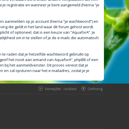
a je registratie en wanneer je bent aangemeld (hierna “je
en aanmelden op je account (hierna “je wachtwoord”) en
ving die geldt in het land waar dit forum gehost wordt.
plicht of optioneel, dat is een keuze van “AquaforA”. Je
ijkheid om in te stellen of je de e-mails die automatisch
an te raden dat je hetzelfde wachtwoord gebruikt op
 geef het nooit aan iemand van AquaforA”, phpBB of een
n bij het aanmeldvenster. Dit proces vereist dat je
en zal opsturen naar het e-mailadres, zodat je je
Verwijder cookies
Omhoog