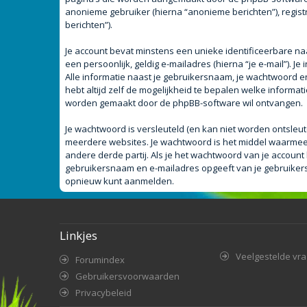
anonieme gebruiker (hierna “anonieme berichten”), registr
berichten”).
Je account bevat minstens een unieke identificeerbare n
een persoonlijk, geldig e-mailadres (hierna “je e-mail”). J
Alle informatie naast je gebruikersnaam, je wachtwoord en j
hebt altijd zelf de mogelijkheid te bepalen welke informa
worden gemaakt door de phpBB-software wil ontvangen.
Je wachtwoord is versleuteld (en kan niet worden ontsleut
meerdere websites. Je wachtwoord is het middel waarmee 
andere derde partij. Als je het wachtwoord van je account 
gebruikersnaam en e-mailadres opgeeft van je gebruiker
opnieuw kunt aanmelden.
Linkjes
Veelgestelde vr
Forumindex
Gebruikersvoorwaarden
Privacybeleid