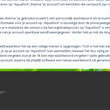
eren op “AquaforA” (hierna “je account”) en berichten die verstuurd zijn n
aam (hierna “je gebruikersnaam”), een persoonlijk wachtwoord om te kunn
e informatie voor je account op “AquaforA” is beveiligd door de privacywetge
e e-mailadres die vereist is bij het registratieproces op “AquaforA” is ver
tie van je account openbaar wordt weergegeven. Verder heb je ook de mogel
eld) waardoor het op een veilige manier is opgeslagen. Toch is het niet a
je op je account op “AquaforA” kan aanmelden, bewaar het dus veilig en
bent vergeten, kun je de “Ik ben mijn wachtwoord vergeten”-optie gebruike
saccount, waarna de phpBB-software een nieuw wachtwoord zal genereren 
agen