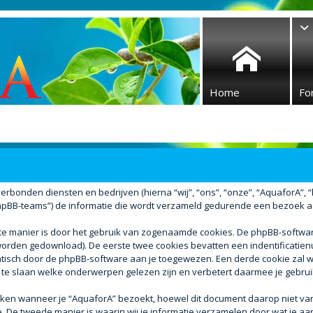
Home
Fo
verbonden diensten en bedrijven (hierna “wij”, “ons”, “onze”, “AquaforA”, “ht
BB-teams”) de informatie die wordt verzameld gedurende een bezoek aan d
ste manier is door het gebruik van zogenaamde cookies. De phpBB-softw
r worden gedownload). De eerste twee cookies bevatten een indentificati
atisch door de phpBB-software aan je toegewezen. Een derde cookie za
 te slaan welke onderwerpen gelezen zijn en verbetert daarmee je gebrui
n wanneer je “AquaforA” bezoekt, hoewel dit document daarop niet van t
e tweede manier is waarin wij je informatie verzamelen door wat je aan 