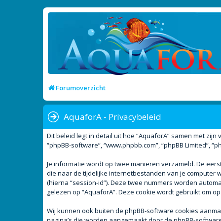
Forumoverzicht
AquaforA - Privacybeleid
Dit beleid legt in detail uit hoe “AquaforA” samen met zijn 
“phpBB-software”, “www.phpbb.com”, “phpBB Limited”, “php
Je informatie wordt op twee manieren verzameld. De eer
die naar de tijdelijke internetbestanden van je compute
(hierna “session-id”). Deze twee nummers worden autom
gelezen op “AquaforA”. Deze cookie wordt gebruikt om op
Wij kunnen ook buiten de phpBB-software cookies aanmake
pagina’s die worden aangemaakt door de phpBB-software. D