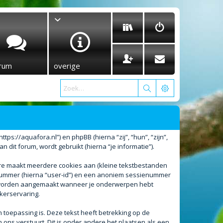
rum
overige
tps://aquafora.nl”) en phpBB (hierna “zij”, “hun”, “zijn”,
it forum, wordt gebruikt (hierna “je informatie”).
are maakt meerdere cookies aan (kleine tekstbestanden
enummer (hierna “user-id”) en een anoniem sessienummer
l worden aangemaakt wanneer je onderwerpen hebt
kerservaring.
oepassing is. Deze tekst heeft betrekking op de
ons verstuurt. Dit is onder andere het plaatsen als een