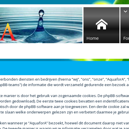
Home
Fo
verbonden diensten en bedrijven (hierna “wij”, “ons”, “onze”, “AquaforA”, “ht
BB-teams”) de informatie die wordt verzameld gedurende een bezoek aan d
ste manier is door het gebruik van zogenaamde cookies. De phpBB-softw
r worden gedownload). De eerste twee cookies bevatten een indentificati
atisch door de phpBB-software aan je toegewezen. Een derde cookie za
 te slaan welke onderwerpen gelezen zijn en verbetert daarmee je gebrui
n wanneer je “AquaforA” bezoekt, hoewel dit document daarop niet van t
e tweede manier is waarin wij je informatie verzamelen door wat je aan 