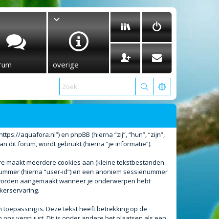
rum
overige
tps://aquafora.nl”) en phpBB (hierna “zij”, “hun”, “zijn”,
it forum, wordt gebruikt (hierna “je informatie”).
are maakt meerdere cookies aan (kleine tekstbestanden
enummer (hierna “user-id”) en een anoniem sessienummer
l worden aangemaakt wanneer je onderwerpen hebt
kerservaring.
oepassing is. Deze tekst heeft betrekking op de
ons verstuurt. Dit is onder andere het plaatsen als een