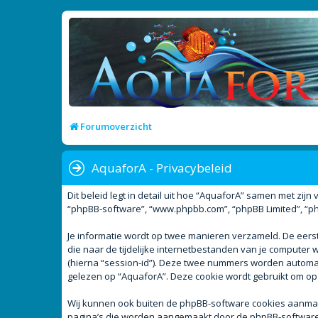
Forumoverzicht
AquaforA - Privacybeleid
Dit beleid legt in detail uit hoe “AquaforA” samen met zijn 
“phpBB-software”, “www.phpbb.com”, “phpBB Limited”, “php
Je informatie wordt op twee manieren verzameld. De eer
die naar de tijdelijke internetbestanden van je compute
(hierna “session-id”). Deze twee nummers worden autom
gelezen op “AquaforA”. Deze cookie wordt gebruikt om op
Wij kunnen ook buiten de phpBB-software cookies aanmake
pagina’s die worden aangemaakt door de phpBB-software. D