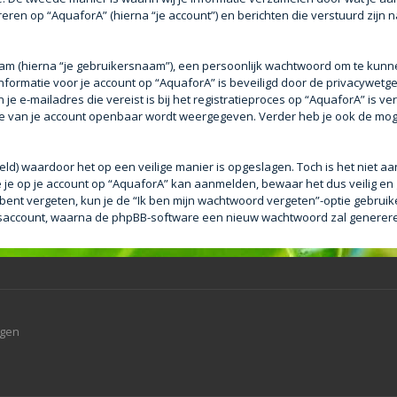
eren op “AquaforA” (hierna “je account”) en berichten die verstuurd zijn n
aam (hierna “je gebruikersnaam”), een persoonlijk wachtwoord om te kunn
e informatie voor je account op “AquaforA” is beveiligd door de privacywetge
e e-mailadres die vereist is bij het registratieproces op “AquaforA” is ver
tie van je account openbaar wordt weergegeven. Verder heb je ook de mogel
eld) waardoor het op een veilige manier is opgeslagen. Toch is het niet a
je op je account op “AquaforA” kan aanmelden, bewaar het dus veilig en
bent vergeten, kun je de “Ik ben mijn wachtwoord vergeten”-optie gebruike
saccount, waarna de phpBB-software een nieuw wachtwoord zal genereren 
agen