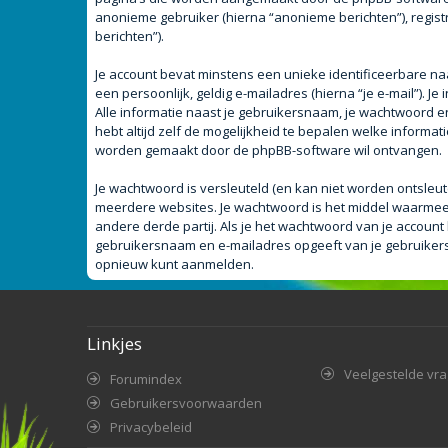
anonieme gebruiker (hierna “anonieme berichten”), registr
berichten”).
Je account bevat minstens een unieke identificeerbare n
een persoonlijk, geldig e-mailadres (hierna “je e-mail”). J
Alle informatie naast je gebruikersnaam, je wachtwoord en j
hebt altijd zelf de mogelijkheid te bepalen welke informa
worden gemaakt door de phpBB-software wil ontvangen.
Je wachtwoord is versleuteld (en kan niet worden ontsleut
meerdere websites. Je wachtwoord is het middel waarmee 
andere derde partij. Als je het wachtwoord van je account 
gebruikersnaam en e-mailadres opgeeft van je gebruiker
opnieuw kunt aanmelden.
Linkjes
Veelgestelde vr
Forumindex
Gebruikersvoorwaarden
Privacybeleid