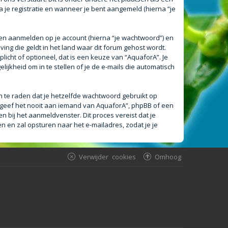
a je registratie en wanneer je bent aangemeld (hierna “je
en aanmelden op je account (hierna “je wachtwoord”) en
ving die geldt in het land waar dit forum gehost wordt.
plicht of optioneel, dat is een keuze van “AquaforA”. Je
ijkheid om in te stellen of je de e-mails die automatisch
an te raden dat je hetzelfde wachtwoord gebruikt op
 geef het nooit aan iemand van AquaforA”, phpBB of een
n bij het aanmeldvenster. Dit proces vereist dat je
en zal opsturen naar het e-mailadres, zodat je je
Verwijder cookies
Omhoog