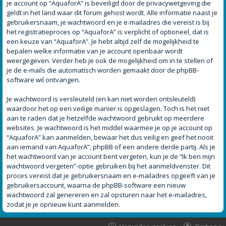
je account op “AquaforA” is beveiligd door de privacywetgeving die
geldt in het land waar dit forum gehost wordt. Alle informatie naast je
gebruikersnaam, je wachtwoord en je e-mailadres die vereist is bij
het registratieproces op “AquaforA” is verplicht of optioneel, dat is
een keuze van “AquaforA”. Je hebt altijd zelf de mogelijkheid te
bepalen welke informatie van je account openbaar wordt
weergegeven. Verder heb je ook de mogelijkheid om in te stellen of
je de e-mails die automatisch worden gemaakt door de phpBB-
software wil ontvangen.
Je wachtwoord is versleuteld (en kan niet worden ontsleuteld)
waardoor het op een veilige manier is opgeslagen. Toch is het niet
aan te raden dat je hetzelfde wachtwoord gebruikt op meerdere
websites. Je wachtwoord is het middel waarmee je op je account op
“AquaforA” kan aanmelden, bewaar het dus veilig en geef het nooit
aan iemand van AquaforA”, phpBB of een andere derde partij. Als je
het wachtwoord van je account bent vergeten, kun je de “Ik ben mijn
wachtwoord vergeten”-optie gebruiken bij het aanmeldvenster. Dit
proces vereist dat je gebruikersnaam en e-mailadres opgeeft van je
gebruikersaccount, waarna de phpBB-software een nieuw
wachtwoord zal genereren en zal opsturen naar het e-mailadres,
zodat je je opnieuw kunt aanmelden.