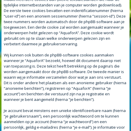
tijdelijke internetbestanden van je computer worden gedownload).
De eerste twee cookies bevatten een indentificatienummer (hierna
“user-id”) en een anoniem sessienummer (hierna “session-id”). Deze
twee nummers worden automatisch door de phpBB-software aan je
toegewezen. Een derde cookie zal worden aangemaakt wanneer je
onderwerpen hebt gelezen op “AquaforA”. Deze cookie wordt
gebruikt om op te slaan welke onderwerpen gelezen zijn en
verbetert daarmee je gebruikerservaring.
Wij kunnen ook buiten de phpBB-software cookies aanmaken
wanneer je “AquaforA” bezoekt, hoewel dit document daarop niet
van toepassing is. Deze tekst heeft betrekking op de pagina’s die
worden aangemaakt door de phpBB-software. De tweede manier is
waarin wij je informatie verzamelen door wat je aan ons verstuurt.
Dit is onder andere het plaatsen als een anonieme gebruiker (hierna
“anonieme berichten”), registreren op “AquaforA” (hierna “je
account”) en berichten die verstuurd zijn na je registratie en
wanneer je bent aangemeld (hierna “je berichten”).
Je account bevat minstens een unieke identificeerbare naam (hierna
“je gebruikersnaam”), een persoonlijk wachtwoord om te kunnen
aanmelden op je account (hierna “je wachtwoord”) en een
persoonlijk, geldig e-mailadres (hierna “je e-mail”). Je informatie voor