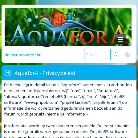
Forumoverzicht
AquaforA - Privacybeleid
Dit beleid legt in detail uit hoe “AquaforA” samen met zijn verbonden
diensten en bedrijven (hierna “wij”, “ons”, “onze”, “AquaforA”,
“https://aquafora.nl”) en phpBB (hierna “zij”, “hun”, “zijn”, “phpBB-
software”, “www.phpbb.com”, “phpBB Limited”, “phpBB-teams”) de
informatie die wordt verzameld gedurende een bezoek aan dit
forum, wordt gebruikt (hierna “je informatie”).
Je informatie wordt op twee manieren verzameld. De eerste manier
is door het gebruik van zogenaamde cookies. De phpBB-software
maakt meerdere cookies aan (kleine tekstbestanden die naar de