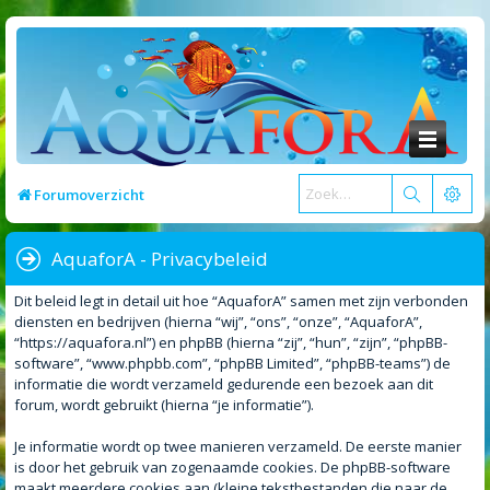
Forumoverzicht
AquaforA - Privacybeleid
Dit beleid legt in detail uit hoe “AquaforA” samen met zijn verbonden
diensten en bedrijven (hierna “wij”, “ons”, “onze”, “AquaforA”,
“https://aquafora.nl”) en phpBB (hierna “zij”, “hun”, “zijn”, “phpBB-
software”, “www.phpbb.com”, “phpBB Limited”, “phpBB-teams”) de
informatie die wordt verzameld gedurende een bezoek aan dit
forum, wordt gebruikt (hierna “je informatie”).
Je informatie wordt op twee manieren verzameld. De eerste manier
is door het gebruik van zogenaamde cookies. De phpBB-software
maakt meerdere cookies aan (kleine tekstbestanden die naar de