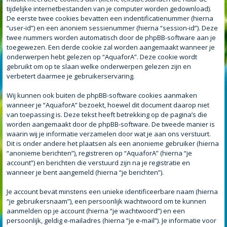
tijdelijke internetbestanden van je computer worden gedownload).
De eerste twee cookies bevatten een indentificatienummer (hierna
“user-id”) en een anoniem sessienummer (hierna “session-id”). Deze
twee nummers worden automatisch door de phpBB-software aan je
toegewezen. Een derde cookie zal worden aangemaakt wanneer je
onderwerpen hebt gelezen op “AquaforA”. Deze cookie wordt
gebruikt om op te slaan welke onderwerpen gelezen zijn en
verbetert daarmee je gebruikerservaring.
Wij kunnen ook buiten de phpBB-software cookies aanmaken
wanneer je “AquaforA” bezoekt, hoewel dit document daarop niet
van toepassing is. Deze tekst heeft betrekking op de pagina’s die
worden aangemaakt door de phpBB-software. De tweede manier is
waarin wij je informatie verzamelen door wat je aan ons verstuurt.
Dit is onder andere het plaatsen als een anonieme gebruiker (hierna
“anonieme berichten”), registreren op “AquaforA” (hierna “je
account”) en berichten die verstuurd zijn na je registratie en
wanneer je bent aangemeld (hierna “je berichten”).
Je account bevat minstens een unieke identificeerbare naam (hierna
“je gebruikersnaam”), een persoonlijk wachtwoord om te kunnen
aanmelden op je account (hierna “je wachtwoord”) en een
persoonlijk, geldig e-mailadres (hierna “je e-mail”). Je informatie voor