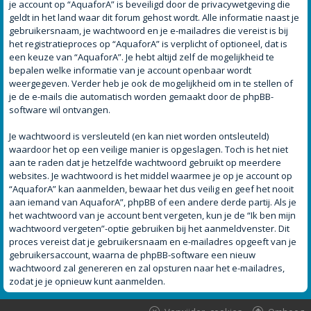
je account op “AquaforA” is beveiligd door de privacywetgeving die
geldt in het land waar dit forum gehost wordt. Alle informatie naast je
gebruikersnaam, je wachtwoord en je e-mailadres die vereist is bij
het registratieproces op “AquaforA” is verplicht of optioneel, dat is
een keuze van “AquaforA”. Je hebt altijd zelf de mogelijkheid te
bepalen welke informatie van je account openbaar wordt
weergegeven. Verder heb je ook de mogelijkheid om in te stellen of
je de e-mails die automatisch worden gemaakt door de phpBB-
software wil ontvangen.
Je wachtwoord is versleuteld (en kan niet worden ontsleuteld)
waardoor het op een veilige manier is opgeslagen. Toch is het niet
aan te raden dat je hetzelfde wachtwoord gebruikt op meerdere
websites. Je wachtwoord is het middel waarmee je op je account op
“AquaforA” kan aanmelden, bewaar het dus veilig en geef het nooit
aan iemand van AquaforA”, phpBB of een andere derde partij. Als je
het wachtwoord van je account bent vergeten, kun je de “Ik ben mijn
wachtwoord vergeten”-optie gebruiken bij het aanmeldvenster. Dit
proces vereist dat je gebruikersnaam en e-mailadres opgeeft van je
gebruikersaccount, waarna de phpBB-software een nieuw
wachtwoord zal genereren en zal opsturen naar het e-mailadres,
zodat je je opnieuw kunt aanmelden.