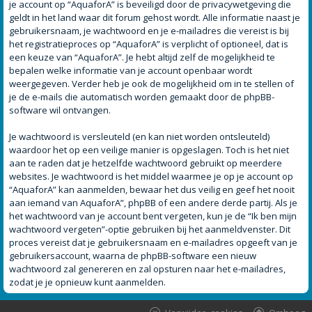
je account op “AquaforA” is beveiligd door de privacywetgeving die
geldt in het land waar dit forum gehost wordt. Alle informatie naast je
gebruikersnaam, je wachtwoord en je e-mailadres die vereist is bij
het registratieproces op “AquaforA” is verplicht of optioneel, dat is
een keuze van “AquaforA”. Je hebt altijd zelf de mogelijkheid te
bepalen welke informatie van je account openbaar wordt
weergegeven. Verder heb je ook de mogelijkheid om in te stellen of
je de e-mails die automatisch worden gemaakt door de phpBB-
software wil ontvangen.
Je wachtwoord is versleuteld (en kan niet worden ontsleuteld)
waardoor het op een veilige manier is opgeslagen. Toch is het niet
aan te raden dat je hetzelfde wachtwoord gebruikt op meerdere
websites. Je wachtwoord is het middel waarmee je op je account op
“AquaforA” kan aanmelden, bewaar het dus veilig en geef het nooit
aan iemand van AquaforA”, phpBB of een andere derde partij. Als je
het wachtwoord van je account bent vergeten, kun je de “Ik ben mijn
wachtwoord vergeten”-optie gebruiken bij het aanmeldvenster. Dit
proces vereist dat je gebruikersnaam en e-mailadres opgeeft van je
gebruikersaccount, waarna de phpBB-software een nieuw
wachtwoord zal genereren en zal opsturen naar het e-mailadres,
zodat je je opnieuw kunt aanmelden.