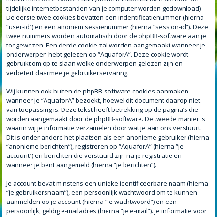
tijdelijke internetbestanden van je computer worden gedownload).
De eerste twee cookies bevatten een indentificatienummer (hierna
“user-id”) en een anoniem sessienummer (hierna “session-id”). Deze
twee nummers worden automatisch door de phpBB-software aan je
toegewezen. Een derde cookie zal worden aangemaakt wanneer je
onderwerpen hebt gelezen op “AquaforA”. Deze cookie wordt
gebruikt om op te slaan welke onderwerpen gelezen zijn en
verbetert daarmee je gebruikerservaring.
Wij kunnen ook buiten de phpBB-software cookies aanmaken
wanneer je “AquaforA” bezoekt, hoewel dit document daarop niet
van toepassing is. Deze tekst heeft betrekking op de pagina’s die
worden aangemaakt door de phpBB-software. De tweede manier is
waarin wij je informatie verzamelen door wat je aan ons verstuurt.
Dit is onder andere het plaatsen als een anonieme gebruiker (hierna
“anonieme berichten”), registreren op “AquaforA” (hierna “je
account”) en berichten die verstuurd zijn na je registratie en
wanneer je bent aangemeld (hierna “je berichten”).
Je account bevat minstens een unieke identificeerbare naam (hierna
“je gebruikersnaam”), een persoonlijk wachtwoord om te kunnen
aanmelden op je account (hierna “je wachtwoord”) en een
persoonlijk, geldig e-mailadres (hierna “je e-mail”). Je informatie voor