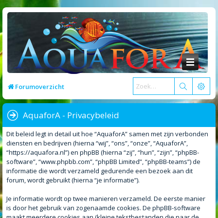
Forumoverzicht
AquaforA - Privacybeleid
Dit beleid legt in detail uit hoe “AquaforA” samen met zijn verbonden
diensten en bedrijven (hierna “wij”, “ons”, “onze”, “AquaforA”,
“https://aquafora.nl”) en phpBB (hierna “zij”, “hun”, “zijn”, “phpBB-
software”, “www.phpbb.com”, “phpBB Limited”, “phpBB-teams”) de
informatie die wordt verzameld gedurende een bezoek aan dit
forum, wordt gebruikt (hierna “je informatie”).
Je informatie wordt op twee manieren verzameld. De eerste manier
is door het gebruik van zogenaamde cookies. De phpBB-software
maakt meerdere cookies aan (kleine tekstbestanden die naar de