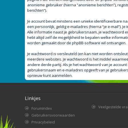
anonieme gebruiker (hierna “anonieme berichten”), registr
berichten”).
Je account bevat minstens een unieke identificeerbare n
een persoonlijk, geldig e-mailadres (hierna “je e-mail”). J
Alle informatie naast je gebruikersnaam, je wachtwoord en j
hebt altijd zelf de mogelijkheid te bepalen welke informa
worden gemaakt door de phpBB-software wil ontvangen.
Je wachtwoord is versleuteld (en kan niet worden ontsleut
meerdere websites. Je wachtwoord is het middel waarmee 
andere derde partij. Als je het wachtwoord van je account 
gebruikersnaam en e-mailadres opgeeft van je gebruiker
opnieuw kunt aanmelden.
Linkjes
Veelgestelde vr
Forumindex
Gebruikersvoorwaarden
Privacybeleid