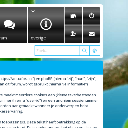
rum
overige
tps://aquafora.nl”) en phpBB (hierna “zij”, “hun”, “zijn”,
it forum, wordt gebruikt (hierna “je informatie”).
are maakt meerdere cookies aan (kleine tekstbestanden
enummer (hierna “user-id”) en een anoniem sessienummer
l worden aangemaakt wanneer je onderwerpen hebt
kerservaring.
oepassing is. Deze tekst heeft betrekking op de
ons verstuurt. Dit is onder andere het plaatsen als een