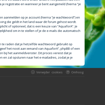
a je registratie en wanneer je bent aangemeld (hierna “je
en aanmelden op je account (hierna “je wachtwoord”) en
ving die geldt in het land waar dit forum gehost wordt.
plicht of optioneel, dat is een keuze van “AquaforA”. Je
ijkheid om in te stellen of je de e-mails die automatisch
an te raden dat je hetzelfde wachtwoord gebruikt op
 geef het nooit aan iemand van AquaforA”, phpBB of een
n bij het aanmeldvenster. Dit proces vereist dat je
en zal opsturen naar het e-mailadres, zodat je je
Verwijder cookies
Omhoog