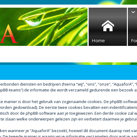
Home
Fo
verbonden diensten en bedrijven (hierna “wij”, “ons”, “onze”, “AquaforA”, “ht
BB-teams”) de informatie die wordt verzameld gedurende een bezoek aan d
ste manier is door het gebruik van zogenaamde cookies. De phpBB-softw
r worden gedownload). De eerste twee cookies bevatten een indentificati
atisch door de phpBB-software aan je toegewezen. Een derde cookie za
 te slaan welke onderwerpen gelezen zijn en verbetert daarmee je gebrui
n wanneer je “AquaforA” bezoekt, hoewel dit document daarop niet van t
e tweede manier is waarin wij je informatie verzamelen door wat je aan 