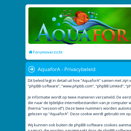
Forumoverzicht
AquaforA - Privacybeleid
Dit beleid legt in detail uit hoe “AquaforA” samen met zijn 
“phpBB-software”, “www.phpbb.com”, “phpBB Limited”, “php
Je informatie wordt op twee manieren verzameld. De eer
die naar de tijdelijke internetbestanden van je compute
(hierna “session-id”). Deze twee nummers worden autom
gelezen op “AquaforA”. Deze cookie wordt gebruikt om op
Wij kunnen ook buiten de phpBB-software cookies aanmake
pagina’s die worden aangemaakt door de phpBB-software. D