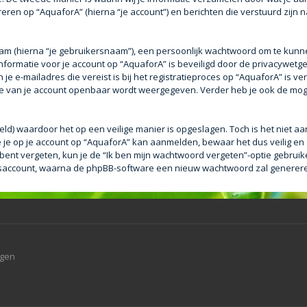
eren op “AquaforA” (hierna “je account”) en berichten die verstuurd zijn n
aam (hierna “je gebruikersnaam”), een persoonlijk wachtwoord om te kunn
e informatie voor je account op “AquaforA” is beveiligd door de privacywetge
e e-mailadres die vereist is bij het registratieproces op “AquaforA” is ver
tie van je account openbaar wordt weergegeven. Verder heb je ook de mogel
eld) waardoor het op een veilige manier is opgeslagen. Toch is het niet a
je op je account op “AquaforA” kan aanmelden, bewaar het dus veilig en
bent vergeten, kun je de “Ik ben mijn wachtwoord vergeten”-optie gebruike
saccount, waarna de phpBB-software een nieuw wachtwoord zal genereren 
agen