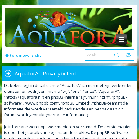
Forumoverzicht
AquaforA - Privacybeleid
Dit beleid legt in detail uit hoe “AquaforA” samen met zijn verbonden
diensten en bedrijven (hierna “wij”, “ons”, “onze”, “AquaforA”,
“https://aquafora.nl”) en phpBB (hierna “zij”, “hun”, “zijn”, “phpBB-
software”, “www.phpbb.com”, “phpBB Limited”, “phpBB-teams”) de
informatie die wordt verzameld gedurende een bezoek aan dit
forum, wordt gebruikt (hierna “je informatie”).
Je informatie wordt op twee manieren verzameld. De eerste manier
is door het gebruik van zogenaamde cookies. De phpBB-software
maakt meerdere cookies aan (kleine tekstbestanden die naar de