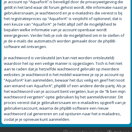
je account op “AquaforA” is beveiligd door de privacywetgeving die
geldt in het land waar dit forum gehost wordt. Alle informatie naast je
gebruikersnaam, je wachtwoord en je e-mailadres die vereist is bij
het registratieproces op “AquaforA” is verplicht of optioneel, dat is
een keuze van “AquaforA”. Je hebt altijd zelf de mogelijkheid te
bepalen welke informatie van je account openbaar wordt
weergegeven. Verder heb je ook de mogelijkheid om in te stellen of
je de e-mails die automatisch worden gemaakt door de phpBB-
software wil ontvangen.
Je wachtwoord is versleuteld (en kan niet worden ontsleuteld)
waardoor het op een veilige manier is opgeslagen. Toch is het niet
aan te raden dat je hetzelfde wachtwoord gebruikt op meerdere
websites. Je wachtwoord is het middel waarmee je op je account op
“AquaforA” kan aanmelden, bewaar het dus veilig en geef het nooit
aan iemand van AquaforA”, phpBB of een andere derde partij. Als je
het wachtwoord van je account bent vergeten, kun je de “Ik ben mijn
wachtwoord vergeten”-optie gebruiken bij het aanmeldvenster. Dit
proces vereist dat je gebruikersnaam en e-mailadres opgeeft van je
gebruikersaccount, waarna de phpBB-software een nieuw
wachtwoord zal genereren en zal opsturen naar het e-mailadres,
zodat je je opnieuw kunt aanmelden.