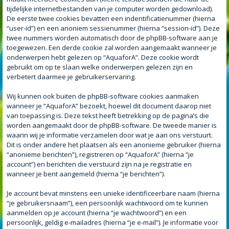
tijdelijke internetbestanden van je computer worden gedownload).
De eerste twee cookies bevatten een indentificatienummer (hierna
“user-id”) en een anoniem sessienummer (hierna “session-id”). Deze
twee nummers worden automatisch door de phpBB-software aan je
toegewezen. Een derde cookie zal worden aangemaakt wanneer je
onderwerpen hebt gelezen op “AquaforA”. Deze cookie wordt
gebruikt om op te slaan welke onderwerpen gelezen zijn en
verbetert daarmee je gebruikerservaring.
Wij kunnen ook buiten de phpBB-software cookies aanmaken
wanneer je “AquaforA” bezoekt, hoewel dit document daarop niet
van toepassing is. Deze tekst heeft betrekking op de pagina’s die
worden aangemaakt door de phpBB-software. De tweede manier is
waarin wij je informatie verzamelen door wat je aan ons verstuurt.
Dit is onder andere het plaatsen als een anonieme gebruiker (hierna
“anonieme berichten”), registreren op “AquaforA” (hierna “je
account”) en berichten die verstuurd zijn na je registratie en
wanneer je bent aangemeld (hierna “je berichten”).
Je account bevat minstens een unieke identificeerbare naam (hierna
“je gebruikersnaam”), een persoonlijk wachtwoord om te kunnen
aanmelden op je account (hierna “je wachtwoord”) en een
persoonlijk, geldig e-mailadres (hierna “je e-mail”). Je informatie voor