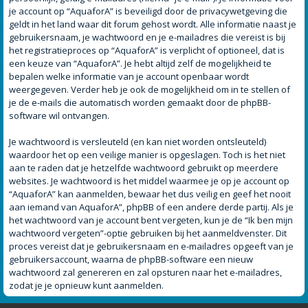
je account op “AquaforA” is beveiligd door de privacywetgeving die
geldt in het land waar dit forum gehost wordt. Alle informatie naast je
gebruikersnaam, je wachtwoord en je e-mailadres die vereist is bij
het registratieproces op “AquaforA” is verplicht of optioneel, dat is
een keuze van “AquaforA”. Je hebt altijd zelf de mogelijkheid te
bepalen welke informatie van je account openbaar wordt
weergegeven. Verder heb je ook de mogelijkheid om in te stellen of
je de e-mails die automatisch worden gemaakt door de phpBB-
software wil ontvangen.
Je wachtwoord is versleuteld (en kan niet worden ontsleuteld)
waardoor het op een veilige manier is opgeslagen. Toch is het niet
aan te raden dat je hetzelfde wachtwoord gebruikt op meerdere
websites. Je wachtwoord is het middel waarmee je op je account op
“AquaforA” kan aanmelden, bewaar het dus veilig en geef het nooit
aan iemand van AquaforA”, phpBB of een andere derde partij. Als je
het wachtwoord van je account bent vergeten, kun je de “Ik ben mijn
wachtwoord vergeten”-optie gebruiken bij het aanmeldvenster. Dit
proces vereist dat je gebruikersnaam en e-mailadres opgeeft van je
gebruikersaccount, waarna de phpBB-software een nieuw
wachtwoord zal genereren en zal opsturen naar het e-mailadres,
zodat je je opnieuw kunt aanmelden.