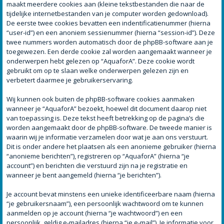
maakt meerdere cookies aan (kleine tekstbestanden die naar de
tijdelijke internetbestanden van je computer worden gedownload).
De eerste twee cookies bevatten een indentificatienummer (hierna
“user-id”) en een anoniem sessienummer (hierna “session-id”). Deze
twee nummers worden automatisch door de phpBB-software aan je
toegewezen. Een derde cookie zal worden aangemaakt wanneer je
onderwerpen hebt gelezen op “AquaforA”. Deze cookie wordt
gebruikt om op te slaan welke onderwerpen gelezen zijn en
verbetert daarmee je gebruikerservaring.
Wij kunnen ook buiten de phpBB-software cookies aanmaken
wanneer je “AquaforA” bezoekt, hoewel dit document daarop niet
van toepassing is. Deze tekst heeft betrekking op de pagina’s die
worden aangemaakt door de phpBB-software. De tweede manier is
waarin wij je informatie verzamelen door wat je aan ons verstuurt.
Dit is onder andere het plaatsen als een anonieme gebruiker (hierna
“anonieme berichten”), registreren op “AquaforA” (hierna “je
account”) en berichten die verstuurd zijn na je registratie en
wanneer je bent aangemeld (hierna “je berichten”).
Je account bevat minstens een unieke identificeerbare naam (hierna
“je gebruikersnaam”), een persoonlijk wachtwoord om te kunnen
aanmelden op je account (hierna “je wachtwoord”) en een
persoonlijk, geldig e-mailadres (hierna “je e-mail”). Je informatie voor