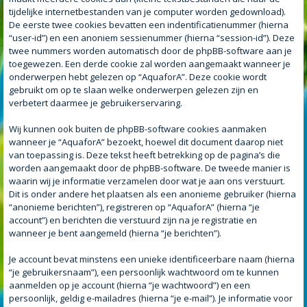
tijdelijke internetbestanden van je computer worden gedownload).
De eerste twee cookies bevatten een indentificatienummer (hierna
“user-id”) en een anoniem sessienummer (hierna “session-id”). Deze
twee nummers worden automatisch door de phpBB-software aan je
toegewezen. Een derde cookie zal worden aangemaakt wanneer je
onderwerpen hebt gelezen op “AquaforA”. Deze cookie wordt
gebruikt om op te slaan welke onderwerpen gelezen zijn en
verbetert daarmee je gebruikerservaring.
Wij kunnen ook buiten de phpBB-software cookies aanmaken
wanneer je “AquaforA” bezoekt, hoewel dit document daarop niet
van toepassing is. Deze tekst heeft betrekking op de pagina’s die
worden aangemaakt door de phpBB-software. De tweede manier is
waarin wij je informatie verzamelen door wat je aan ons verstuurt.
Dit is onder andere het plaatsen als een anonieme gebruiker (hierna
“anonieme berichten”), registreren op “AquaforA” (hierna “je
account”) en berichten die verstuurd zijn na je registratie en
wanneer je bent aangemeld (hierna “je berichten”).
Je account bevat minstens een unieke identificeerbare naam (hierna
“je gebruikersnaam”), een persoonlijk wachtwoord om te kunnen
aanmelden op je account (hierna “je wachtwoord”) en een
persoonlijk, geldig e-mailadres (hierna “je e-mail”). Je informatie voor