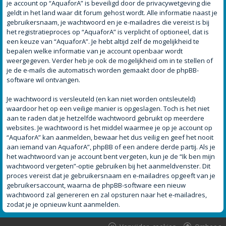
je account op “AquaforA” is beveiligd door de privacywetgeving die
geldt in het land waar dit forum gehost wordt. Alle informatie naast je
gebruikersnaam, je wachtwoord en je e-mailadres die vereist is bij
het registratieproces op “AquaforA” is verplicht of optioneel, dat is
een keuze van “AquaforA”. Je hebt altijd zelf de mogelijkheid te
bepalen welke informatie van je account openbaar wordt
weergegeven. Verder heb je ook de mogelijkheid om in te stellen of
je de e-mails die automatisch worden gemaakt door de phpBB-
software wil ontvangen.
Je wachtwoord is versleuteld (en kan niet worden ontsleuteld)
waardoor het op een veilige manier is opgeslagen. Toch is het niet
aan te raden dat je hetzelfde wachtwoord gebruikt op meerdere
websites. Je wachtwoord is het middel waarmee je op je account op
“AquaforA” kan aanmelden, bewaar het dus veilig en geef het nooit
aan iemand van AquaforA”, phpBB of een andere derde partij. Als je
het wachtwoord van je account bent vergeten, kun je de “Ik ben mijn
wachtwoord vergeten”-optie gebruiken bij het aanmeldvenster. Dit
proces vereist dat je gebruikersnaam en e-mailadres opgeeft van je
gebruikersaccount, waarna de phpBB-software een nieuw
wachtwoord zal genereren en zal opsturen naar het e-mailadres,
zodat je je opnieuw kunt aanmelden.