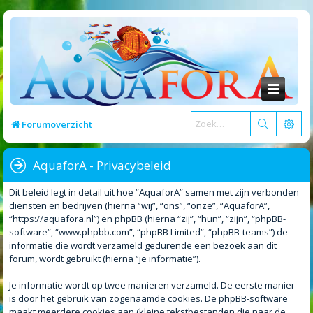
Forumoverzicht
AquaforA - Privacybeleid
Dit beleid legt in detail uit hoe “AquaforA” samen met zijn verbonden
diensten en bedrijven (hierna “wij”, “ons”, “onze”, “AquaforA”,
“https://aquafora.nl”) en phpBB (hierna “zij”, “hun”, “zijn”, “phpBB-
software”, “www.phpbb.com”, “phpBB Limited”, “phpBB-teams”) de
informatie die wordt verzameld gedurende een bezoek aan dit
forum, wordt gebruikt (hierna “je informatie”).
Je informatie wordt op twee manieren verzameld. De eerste manier
is door het gebruik van zogenaamde cookies. De phpBB-software
maakt meerdere cookies aan (kleine tekstbestanden die naar de