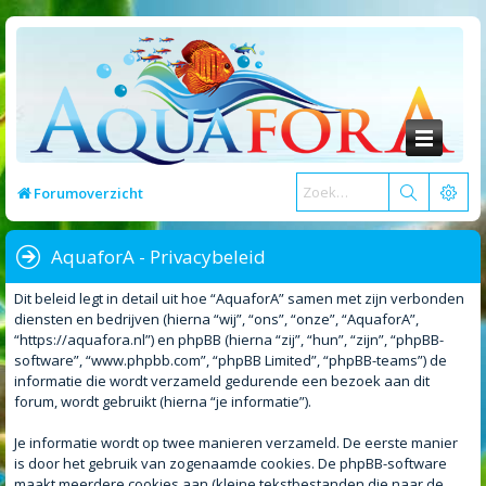
Forumoverzicht
AquaforA - Privacybeleid
Dit beleid legt in detail uit hoe “AquaforA” samen met zijn verbonden
diensten en bedrijven (hierna “wij”, “ons”, “onze”, “AquaforA”,
“https://aquafora.nl”) en phpBB (hierna “zij”, “hun”, “zijn”, “phpBB-
software”, “www.phpbb.com”, “phpBB Limited”, “phpBB-teams”) de
informatie die wordt verzameld gedurende een bezoek aan dit
forum, wordt gebruikt (hierna “je informatie”).
Je informatie wordt op twee manieren verzameld. De eerste manier
is door het gebruik van zogenaamde cookies. De phpBB-software
maakt meerdere cookies aan (kleine tekstbestanden die naar de