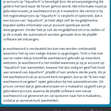
je account op “AquaforA” is beveiligd door de privacywetgeving die
geldt in het land waar dit forum gehost wordt. Alle informatie naast je
gebruikersnaam, je wachtwoord en je e-mailadres die vereist is bij
het registratieproces op “AquaforA” is verplicht of optioneel, dat is
een keuze van “AquaforA”. Je hebt altijd zelf de mogelijkheid te
bepalen welke informatie van je account openbaar wordt
weergegeven. Verder heb je ook de mogelijkheid om in te stellen of
je de e-mails die automatisch worden gemaakt door de phpBB-
software wil ontvangen.
Je wachtwoord is versleuteld (en kan niet worden ontsleuteld)
waardoor het op een veilige manier is opgeslagen. Toch is het niet
aan te raden dat je hetzelfde wachtwoord gebruikt op meerdere
websites. Je wachtwoord is het middel waarmee je op je account op
“AquaforA” kan aanmelden, bewaar het dus veilig en geef het nooit
aan iemand van AquaforA”, phpBB of een andere derde partij. Als je
het wachtwoord van je account bent vergeten, kun je de “Ik ben mijn
wachtwoord vergeten”-optie gebruiken bij het aanmeldvenster. Dit
proces vereist dat je gebruikersnaam en e-mailadres opgeeft van je
gebruikersaccount, waarna de phpBB-software een nieuw
wachtwoord zal genereren en zal opsturen naar het e-mailadres,
zodat je je opnieuw kunt aanmelden.