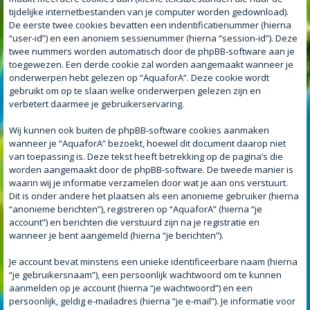
tijdelijke internetbestanden van je computer worden gedownload).
De eerste twee cookies bevatten een indentificatienummer (hierna
“user-id”) en een anoniem sessienummer (hierna “session-id”). Deze
twee nummers worden automatisch door de phpBB-software aan je
toegewezen. Een derde cookie zal worden aangemaakt wanneer je
onderwerpen hebt gelezen op “AquaforA”. Deze cookie wordt
gebruikt om op te slaan welke onderwerpen gelezen zijn en
verbetert daarmee je gebruikerservaring.
Wij kunnen ook buiten de phpBB-software cookies aanmaken
wanneer je “AquaforA” bezoekt, hoewel dit document daarop niet
van toepassing is. Deze tekst heeft betrekking op de pagina’s die
worden aangemaakt door de phpBB-software. De tweede manier is
waarin wij je informatie verzamelen door wat je aan ons verstuurt.
Dit is onder andere het plaatsen als een anonieme gebruiker (hierna
“anonieme berichten”), registreren op “AquaforA” (hierna “je
account”) en berichten die verstuurd zijn na je registratie en
wanneer je bent aangemeld (hierna “je berichten”).
Je account bevat minstens een unieke identificeerbare naam (hierna
“je gebruikersnaam”), een persoonlijk wachtwoord om te kunnen
aanmelden op je account (hierna “je wachtwoord”) en een
persoonlijk, geldig e-mailadres (hierna “je e-mail”). Je informatie voor